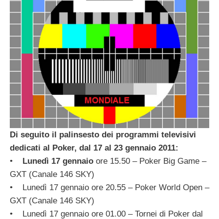
Di seguito il palinsesto dei programmi televisivi
dedicati al Poker, dal 17 al 23 gennaio 2011:
•
Lunedì 17 gennaio
ore 15.50 – Poker Big Game –
GXT (Canale 146 SKY)
• Lunedì 17 gennaio ore 20.55 – Poker World Open –
GXT (Canale 146 SKY)
• Lunedì 17 gennaio ore 01.00 – Tornei di Poker dal