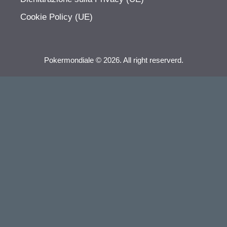
Cookie Policy (UE)
Pokermondiale © 2026. All right reserverd.