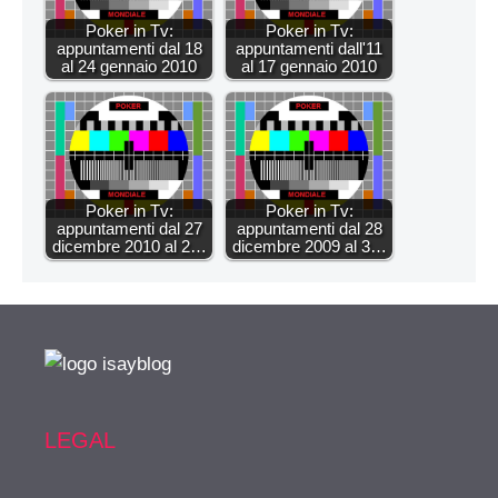
Poker in Tv:
Poker in Tv:
appuntamenti dal 18
appuntamenti dall'11
al 24 gennaio 2010
al 17 gennaio 2010
Poker in Tv:
Poker in Tv:
appuntamenti dal 27
appuntamenti dal 28
dicembre 2010 al 2…
dicembre 2009 al 3…
LEGAL