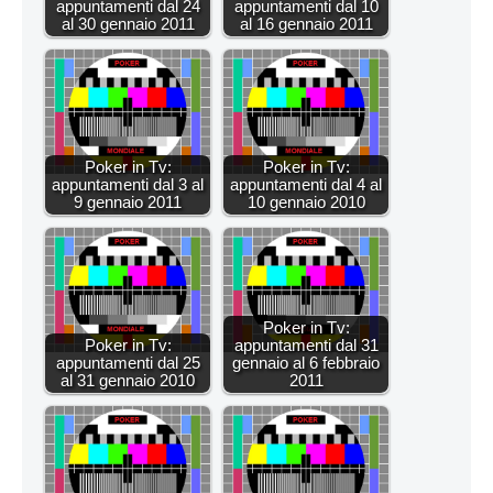
appuntamenti dal 24
appuntamenti dal 10
al 30 gennaio 2011
al 16 gennaio 2011
Poker in Tv:
Poker in Tv:
appuntamenti dal 3 al
appuntamenti dal 4 al
9 gennaio 2011
10 gennaio 2010
Poker in Tv:
Poker in Tv:
appuntamenti dal 31
appuntamenti dal 25
gennaio al 6 febbraio
al 31 gennaio 2010
2011