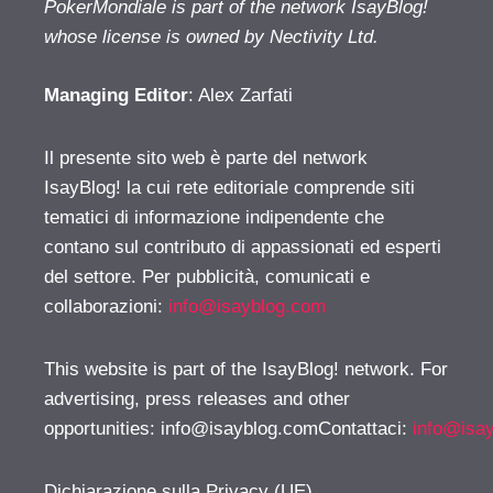
PokerMondiale is part of the network IsayBlog!
whose license is owned by Nectivity Ltd.
Managing Editor
: Alex Zarfati
Il presente sito web è parte del network
IsayBlog! la cui rete editoriale comprende siti
tematici di informazione indipendente che
contano sul contributo di appassionati ed esperti
del settore. Per pubblicità, comunicati e
collaborazioni:
info@isayblog.com
This website is part of the IsayBlog! network. For
advertising, press releases and other
opportunities:
info@isayblog.comContattaci
:
info@isa
Dichiarazione sulla Privacy (UE)