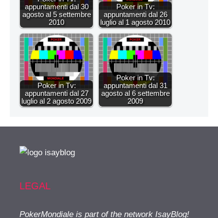
appuntamenti dal 30
Poker in Tv:
agosto al 5 settembre
appuntamenti dal 26
2010
luglio al 1 agosto 2010
Poker in Tv:
Poker in Tv:
appuntamenti dal 31
appuntamenti dal 27
agosto al 6 settembre
luglio al 2 agosto 2009
2009
LEGAL
PokerMondiale is part of the network IsayBlog!