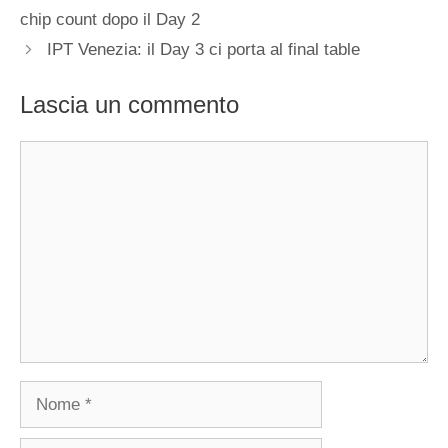
chip count dopo il Day 2
IPT Venezia: il Day 3 ci porta al final table
Lascia un commento
Commento
Nome