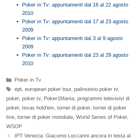
Poker in Tv: appuntamenti dal 16 al 22 agosto
2010
Poker in Tv: appuntamenti dal 17 al 23 agosto
2009
Poker in Tv: appuntamenti dal 3 al 9 agosto
2009
Poker in Tv: appuntamenti dal 23 al 29 agosto
2010
Categorie
Poker in Tv
Tag
ept
,
european poker tour
,
palinsesto poker tv
,
poker
,
poker tv
,
Poker1Mania
,
programmi televisivi di
poker
,
texas hold'em
,
tornei di poker
,
tornei di poker
live
,
tornei di poker mondiale
,
World Series of Poker
,
WSOP
IPT Venezia: Giacomo Loccarini ancora in testa al