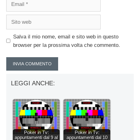
Email
Sito
web
Salva il mio nome, email e sito web in questo
browser per la prossima volta che commento.
LEGGI ANCHE:
Poker in Tv:
Poker in Tv:
appuntamenti dal 9 al
appuntamenti dal 10