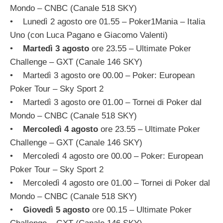
Mondo – CNBC (Canale 518 SKY)
• Lunedì 2 agosto ore 01.55 – Poker1Mania – Italia
Uno (con Luca Pagano e Giacomo Valenti)
•
Martedì 3 agosto
ore 23.55 – Ultimate Poker
Challenge – GXT (Canale 146 SKY)
• Martedì 3 agosto ore 00.00 – Poker: European
Poker Tour – Sky Sport 2
• Martedì 3 agosto ore 01.00 – Tornei di Poker dal
Mondo – CNBC (Canale 518 SKY)
•
Mercoledì 4 agosto
ore 23.55 – Ultimate Poker
Challenge – GXT (Canale 146 SKY)
• Mercoledì 4 agosto ore 00.00 – Poker: European
Poker Tour – Sky Sport 2
• Mercoledì 4 agosto ore 01.00 – Tornei di Poker dal
Mondo – CNBC (Canale 518 SKY)
•
Giovedì 5 agosto
ore 00.15 – Ultimate Poker