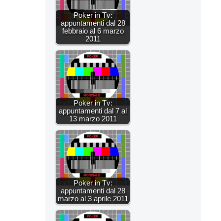
Poker in Tv:
appuntamenti dal 28
febbraio al 6 marzo
2011
Poker in Tv:
appuntamenti dal 7 al
13 marzo 2011
Poker in Tv:
appuntamenti dal 28
marzo al 3 aprile 2011