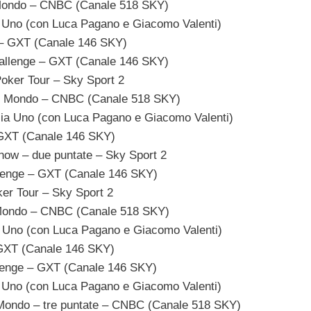
 Mondo – CNBC (Canale 518 SKY)
 Uno (con Luca Pagano e Giacomo Valenti)
– GXT (Canale 146 SKY)
allenge – GXT (Canale 146 SKY)
oker Tour – Sky Sport 2
al Mondo – CNBC (Canale 518 SKY)
lia Uno (con Luca Pagano e Giacomo Valenti)
GXT (Canale 146 SKY)
ow – due puntate – Sky Sport 2
lenge – GXT (Canale 146 SKY)
er Tour – Sky Sport 2
 Mondo – CNBC (Canale 518 SKY)
 Uno (con Luca Pagano e Giacomo Valenti)
GXT (Canale 146 SKY)
lenge – GXT (Canale 146 SKY)
 Uno (con Luca Pagano e Giacomo Valenti)
 Mondo – tre puntate – CNBC (Canale 518 SKY)