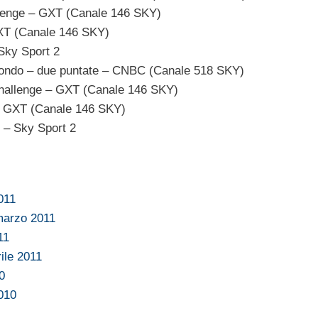
llenge – GXT (Canale 146 SKY)
XT (Canale 146 SKY)
Sky Sport 2
Mondo – due puntate – CNBC (Canale 518 SKY)
Challenge – GXT (Canale 146 SKY)
 GXT (Canale 146 SKY)
 – Sky Sport 2
011
 marzo 2011
11
ile 2011
0
010