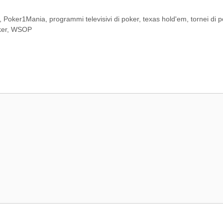
,
Poker1Mania
,
programmi televisivi di poker
,
texas hold'em
,
tornei di 
ker
,
WSOP