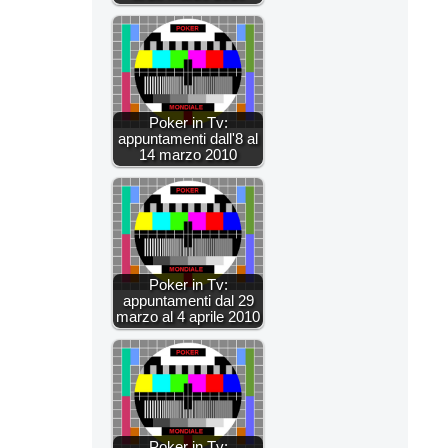
Poker in Tv:
appuntamenti dall'8 al
14 marzo 2010
Poker in Tv:
appuntamenti dal 29
marzo al 4 aprile 2010
Poker in Tv: