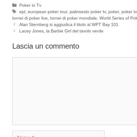
Categorie
Poker in Tv
Tag
ept
,
european poker tour
,
palinsesto poker tv
,
poker
,
poker tv
tornei di poker live
,
tornei di poker mondiale
,
World Series of Po
Alan Sternberg si aggiudica il titolo al WPT Bay 101
Lacey Jones, la Barbie Girl del tavolo verde
Lascia un commento
Commento
Nome