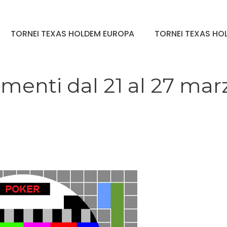
TORNEI TEXAS HOLDEM EUROPA
TORNEI TEXAS HOL
menti dal 21 al 27 mar