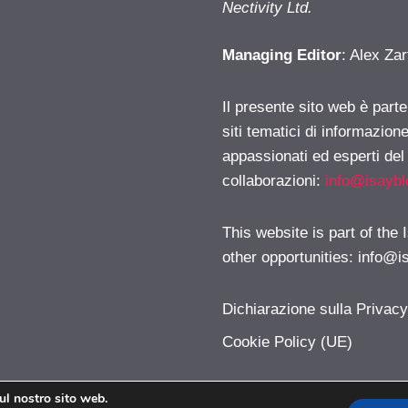
Nectivity Ltd.
Managing Editor
: Alex Zar
Il presente sito web è part
siti tematici di informazion
appassionati ed esperti del
collaborazioni:
info@isayb
This website is part of the
other opportunities:
info@i
Dichiarazione sulla Privac
Cookie Policy (UE)
sul nostro sito web.