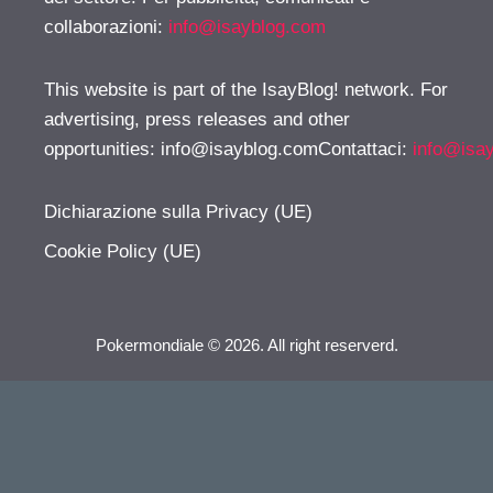
collaborazioni:
info@isayblog.com
This website is part of the IsayBlog! network. For
advertising, press releases and other
opportunities:
info@isayblog.comContattaci
:
info@isa
Dichiarazione sulla Privacy (UE)
Cookie Policy (UE)
Pokermondiale © 2026. All right reserverd.