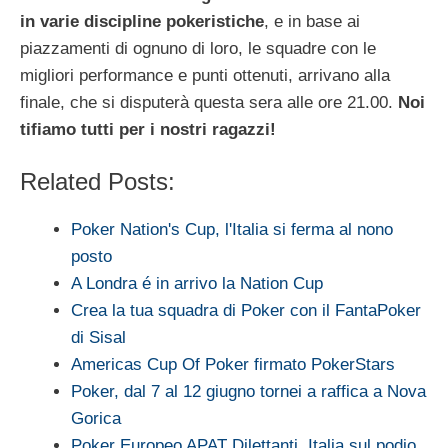
in varie discipline pokeristiche
, e in base ai
piazzamenti di ognuno di loro, le squadre con le
migliori performance e punti ottenuti, arrivano alla
finale, che si disputerà questa sera alle ore 21.00.
Noi
tifiamo tutti per i nostri ragazzi!
Related Posts:
Poker Nation's Cup, l'Italia si ferma al nono
posto
A Londra é in arrivo la Nation Cup
Crea la tua squadra di Poker con il FantaPoker
di Sisal
Americas Cup Of Poker firmato PokerStars
Poker, dal 7 al 12 giugno tornei a raffica a Nova
Gorica
Poker Europeo APAT Dilettanti, Italia sul podio