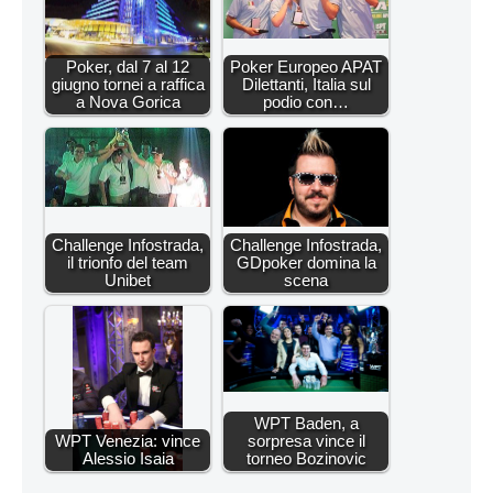
Poker, dal 7 al 12
Poker Europeo APAT
giugno tornei a raffica
Dilettanti, Italia sul
a Nova Gorica
podio con…
Challenge Infostrada,
Challenge Infostrada,
il trionfo del team
GDpoker domina la
Unibet
scena
WPT Baden, a
WPT Venezia: vince
sorpresa vince il
Alessio Isaia
torneo Bozinovic