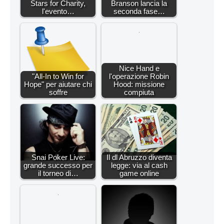
Stars for Charity,
Branson lancia la
l'evento…
seconda fase…
Nice Hand e
"All-In to Win for
l'operazione Robin
Hope" per aiutare chi
Hood: missione
soffre
compiuta
Snai Poker Live:
Il dl Abruzzo diventa
grande successo per
legge: via al cash
il torneo di…
game online