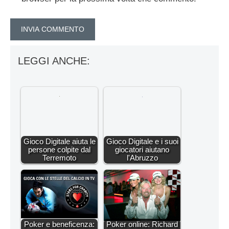
LEGGI ANCHE:
Gioco Digitale aiuta le
Gioco Digitale e i suoi
persone colpite dal
giocatori aiutano
Terremoto
l'Abruzzo
Poker e beneficenza:
Poker online: Richard