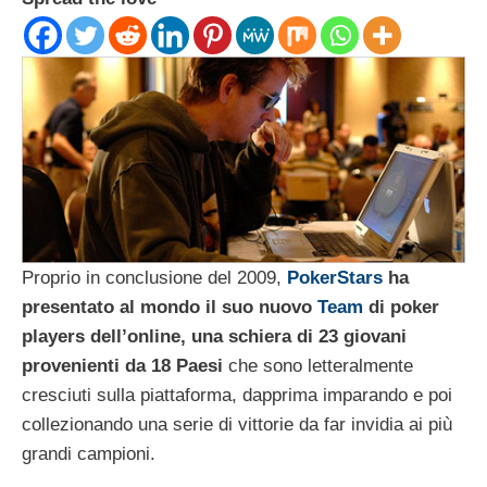
Proprio in conclusione del 2009,
PokerStars
ha
presentato al mondo il suo nuovo
Team
di poker
players dell’online, una schiera di 23 giovani
provenienti da 18 Paesi
che sono letteralmente
cresciuti sulla piattaforma, dapprima imparando e poi
collezionando una serie di vittorie da far invidia ai più
grandi campioni.