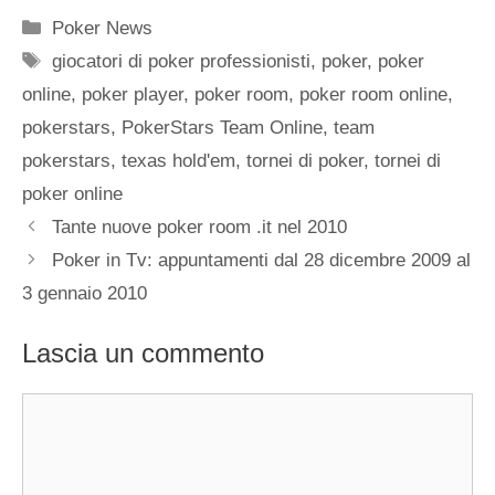
Categorie
Poker News
Tag
giocatori di poker professionisti
,
poker
,
poker
online
,
poker player
,
poker room
,
poker room online
,
pokerstars
,
PokerStars Team Online
,
team
pokerstars
,
texas hold'em
,
tornei di poker
,
tornei di
poker online
Tante nuove poker room .it nel 2010
Poker in Tv: appuntamenti dal 28 dicembre 2009 al
3 gennaio 2010
Lascia un commento
Commento