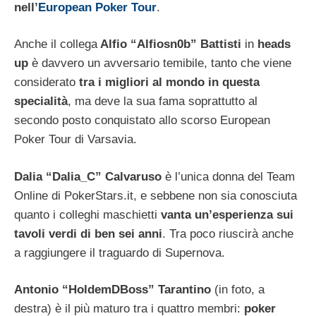
nell’
European Poker Tour
.
Anche il collega
Alfio “Alfiosn0b” Battisti
in
heads
up
è davvero un avversario temibile, tanto che viene
considerato
tra i migliori al mondo in questa
specialità
, ma deve la sua fama soprattutto al
secondo posto conquistato allo scorso European
Poker Tour di Varsavia.
Dalia “Dalia_C” Calvaruso
è l’unica donna del Team
Online di PokerStars.it, e sebbene non sia conosciuta
quanto i colleghi maschietti
vanta un’esperienza sui
tavoli verdi di ben sei anni
. Tra poco riuscirà anche
a raggiungere il traguardo di Supernova.
Antonio “HoldemDBoss” Tarantino
(in foto, a
destra) è il più maturo tra i quattro membri:
poker