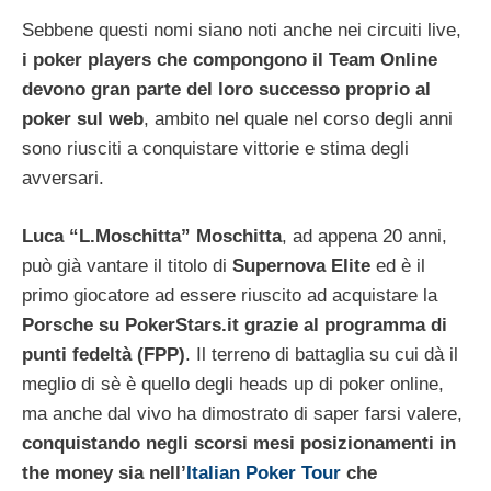
Sebbene questi nomi siano noti anche nei circuiti live,
i poker players che compongono il Team Online
devono gran parte del loro successo proprio al
poker sul web
, ambito nel quale nel corso degli anni
sono riusciti a conquistare vittorie e stima degli
avversari.
Luca “L.Moschitta” Moschitta
, ad appena 20 anni,
può già vantare il titolo di
Supernova Elite
ed è il
primo giocatore ad essere riuscito ad acquistare la
Porsche su PokerStars.it grazie al programma di
punti fedeltà (FPP)
. Il terreno di battaglia su cui dà il
meglio di sè è quello degli heads up di poker online,
ma anche dal vivo ha dimostrato di saper farsi valere,
conquistando negli scorsi mesi posizionamenti in
the money sia nell’
Italian Poker Tour
che