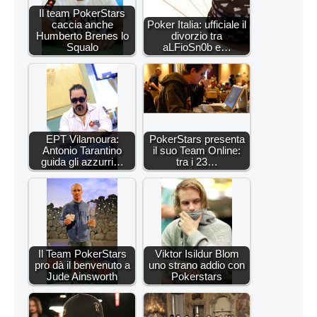
Il team PokerStars
caccia anche
Poker Italia: ufficiale il
Humberto Brenes lo
divorzio tra
Squalo
aLFioSn0b e…
EPT Vilamoura:
PokerStars presenta
Antonio Tarantino
il suo Team Online:
guida gli azzurri…
tra i 23…
Il Team PokerStars
Viktor Isildur Blom
pro dà il benvenuto a
uno strano addio con
Jude Ainsworth
Pokerstars