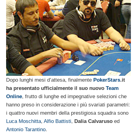
Dopo lunghi mesi d’attesa, finalmente
PokerStars
.it
ha presentato ufficialmente il suo nuovo
Team
Online
, frutto di lunghe ed impegnative selezioni che
hanno preso in considerazione i più svariati parametri:
i quattro nuovi membri della prestigiosa squadra sono
Luca Moschitta
,
Alfio Battisti
,
Dalia Calvaruso
ed
Antonio Tarantino
.