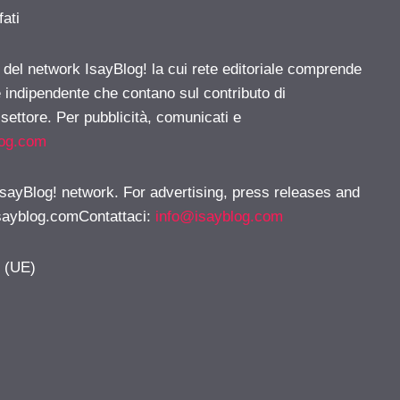
fati
e del network IsayBlog! la cui rete editoriale comprende
e indipendente che contano sul contributo di
 settore. Per pubblicità, comunicati e
log.com
 IsayBlog! network. For advertising, press releases and
sayblog.comContattaci
:
info@isayblog.com
y (UE)