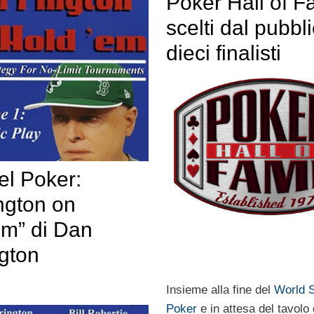
Poker Hall of F
scelti dal pubbli
dieci finalisti
del Poker:
ngton on
em” di Dan
gton
Insieme alla fine del
World S
Poker
e in attesa del tavolo 