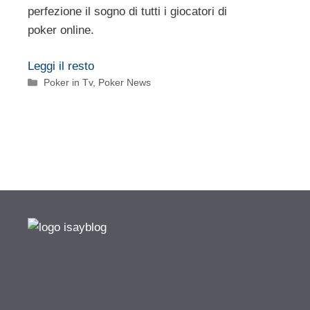
perfezione il sogno di tutti i giocatori di
poker online.
Leggi il resto
Categorie
Poker in Tv
,
Poker News