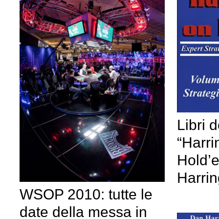
Libri 
“Harri
Hold’
Harrin
WSOP 2010: tutte le
date della messa in