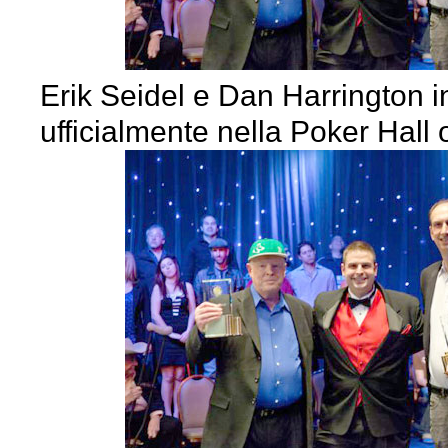
Erik Seidel e Dan Harrington in
ufficialmente nella Poker Hall