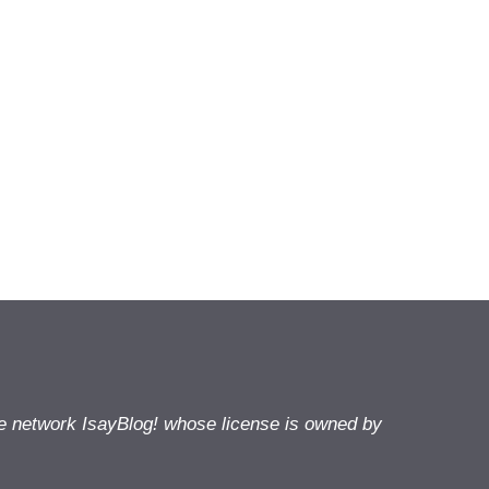
he network IsayBlog! whose license is owned by