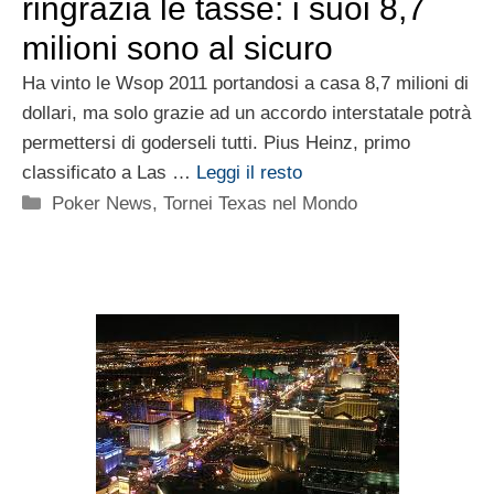
ringrazia le tasse: i suoi 8,7
milioni sono al sicuro
Ha vinto le Wsop 2011 portandosi a casa 8,7 milioni di
dollari, ma solo grazie ad un accordo interstatale potrà
permettersi di goderseli tutti. Pius Heinz, primo
classificato a Las …
Leggi il resto
Categorie
Poker News
,
Tornei Texas nel Mondo