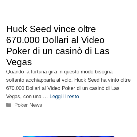
Huck Seed vince oltre
670.000 Dollari al Video
Poker di un casinò di Las
Vegas
Quando la fortuna gira in questo modo bisogna
soltanto acchiapparla al volo, Huck Seed ha vinto oltre
670.000 Dollari al Video Poker di un casinò di Las
Vegas, con una …
Leggi il resto
Categorie
Poker News