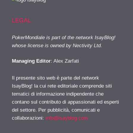
LEGAL
PokerMondiale is part of the network IsayBlog!
whose license is owned by Nectivity Ltd.
Managing Editor
: Alex Zarfati
Il presente sito web è parte del network
IsayBlog! la cui rete editoriale comprende siti
tematici di informazione indipendente che
contano sul contributo di appassionati ed esperti
del settore. Per pubblicità, comunicati e
collaborazioni:
info@isayblog.com