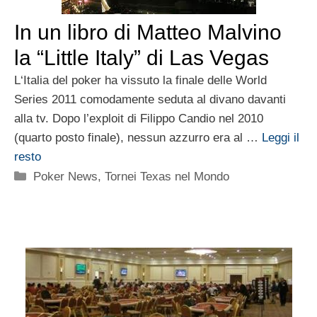
In un libro di Matteo Malvino
la “Little Italy” di Las Vegas
L‘Italia del poker ha vissuto la finale delle World
Series 2011 comodamente seduta al divano davanti
alla tv. Dopo l’exploit di Filippo Candio nel 2010
(quarto posto finale), nessun azzurro era al …
Leggi il
resto
Categorie
Poker News
,
Tornei Texas nel Mondo