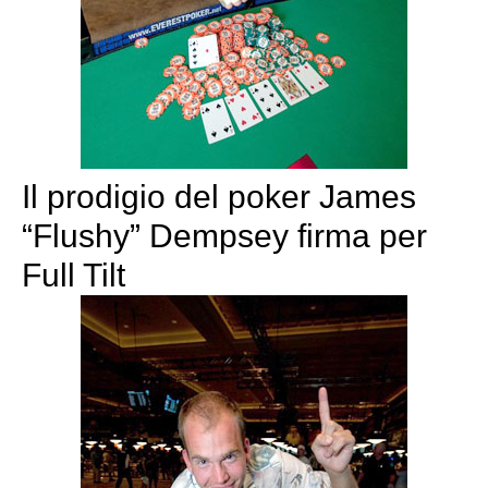
Il prodigio del poker James
“Flushy” Dempsey firma per
Full Tilt