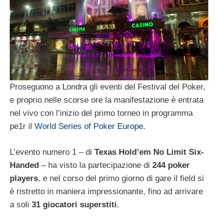
Proseguono a Londra gli eventi del Festival del Poker,
e proprio nelle scorse ore la manifestazione è entrata
nel vivo con l’inizio del primo torneo in programma
pe1r il
World Series of Poker Europe
.
L’evento numero 1 – di
Texas Hold’em No Limit Six-
Handed
– ha visto la partecipazione di
244 poker
players
, e nel corso del primo giorno di gare il field si
è ristretto in maniera impressionante, fino ad arrivare
a soli
31 giocatori superstiti
.