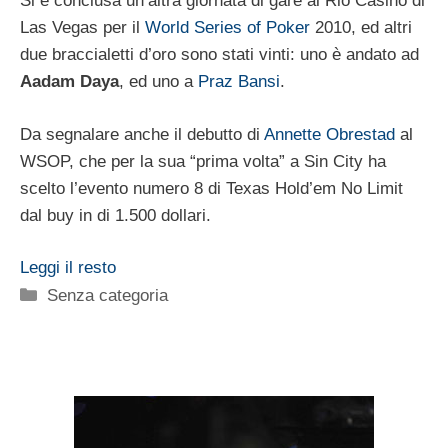
Si è conclusa un’altra giornata di gare al Rio Casinò di
Las Vegas per il
World Series of Poker
2010, ed altri
due braccialetti d’oro sono stati vinti: uno è andato ad
Aadam Daya
, ed uno a
Praz Bansi
.
Da segnalare anche il debutto di
Annette Obrestad
al
WSOP, che per la sua “prima volta” a Sin City ha
scelto l’evento numero 8 di Texas Hold’em No Limit
dal buy in di 1.500 dollari.
Leggi il resto
Categorie
Senza categoria