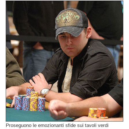
Proseguono le emozionanti sfide sui tavoli verdi