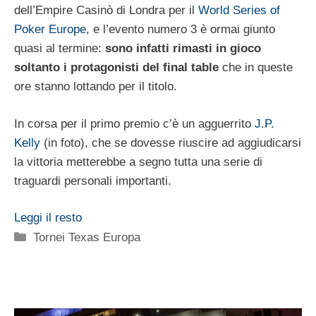
dell’Empire Casinò di Londra per il
World Series of
Poker Europe
, e l’evento numero 3 è ormai giunto
quasi al termine:
sono infatti rimasti in gioco
soltanto i protagonisti del final table
che in queste
ore stanno lottando per il titolo.
In corsa per il primo premio c’è un agguerrito
J.P.
Kelly
(in foto), che se dovesse riuscire ad aggiudicarsi
la vittoria metterebbe a segno tutta una serie di
traguardi personali importanti.
Leggi il resto
Categorie
Tornei Texas Europa