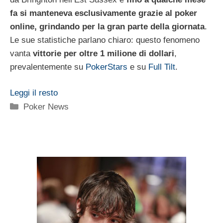
fa si manteneva esclusivamente grazie al poker
online, grindando per la gran parte della giornata
.
Le sue statistiche parlano chiaro: questo fenomeno
vanta
vittorie per oltre 1 milione di dollari
,
prevalentemente su
PokerStars
e su
Full Tilt
.
Leggi il resto
Categorie
Poker News