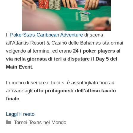
Il
PokerStars Caribbean Adventure
di scena
all’Atlantis Resort & Casinò delle Bahamas sta ormai
volgendo al termine, ed erano
24 i poker players al
via nella giornata di ieri a disputare il Day 5 del
Main Event
.
In meno di sei ore il field si è assottigliato fino ad
arrivare agli
otto protagonisti dell’atteso tavolo
finale
.
Leggi il resto
Categorie
Tornei Texas nel Mondo