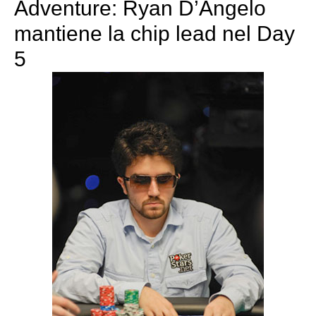
Adventure: Ryan D’Angelo
mantiene la chip lead nel Day
5