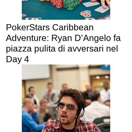
PokerStars Caribbean
Adventure: Ryan D’Angelo fa
piazza pulita di avversari nel
Day 4