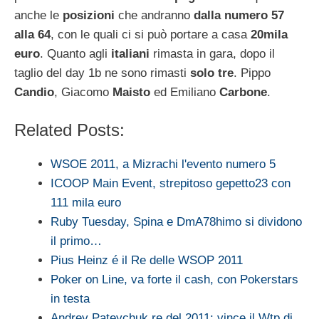
anche le
posizioni
che andranno
dalla numero 57
alla 64
, con le quali ci si può portare a casa
20mila
euro
. Quanto agli
italiani
rimasta in gara, dopo il
taglio del day 1b ne sono rimasti
solo tre
. Pippo
Candio
, Giacomo
Maisto
ed Emiliano
Carbone
.
Related Posts:
WSOE 2011, a Mizrachi l'evento numero 5
ICOOP Main Event, strepitoso gepetto23 con
111 mila euro
Ruby Tuesday, Spina e DmA78himo si dividono
il primo…
Pius Heinz é il Re delle WSOP 2011
Poker on Line, va forte il cash, con Pokerstars
in testa
Andrey Pateychuk re del 2011: vince il Wtp di