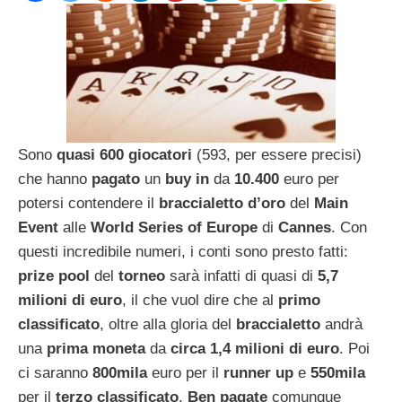
Sono
quasi 600 giocatori
(593, per essere precisi)
che hanno
pagato
un
buy in
da
10.400
euro per
potersi contendere il
braccialetto d’oro
del
Main
Event
alle
World Series of Europe
di
Cannes
. Con
questi incredibile numeri, i conti sono presto fatti:
prize pool
del
torneo
sarà infatti di quasi di
5,7
milioni di euro
, il che vuol dire che al
primo
classificato
, oltre alla gloria del
braccialetto
andrà
una
prima moneta
da
circa 1,4 milioni di euro
. Poi
ci saranno
800mila
euro per il
runner up
e
550mila
per il
terzo classificato
.
Ben pagate
comunque