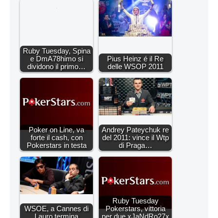
Ruby Tuesday, Spina
e DmA78himo si
Pius Heinz é il Re
dividono il primo…
delle WSOP 2011
Poker on Line, va
Andrey Pateychuk re
forte il cash, con
del 2011: vince il Wtp
Pokerstars in testa
di Praga…
Ruby Tuesday
WSOE, a Cannes di
Pokerstars, vittoria
Lauro termina
per due xJaNdRo27x