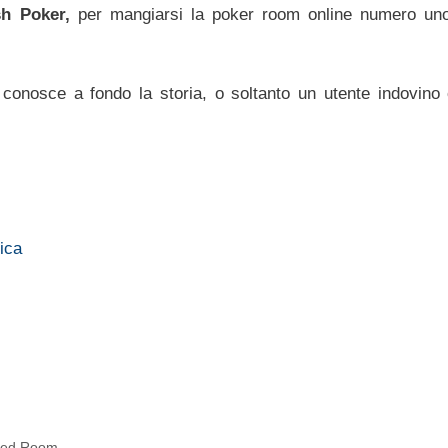
h Poker,
per mangiarsi la poker room online numero uno,
conosce a fondo la storia, o soltanto un utente indovino
ica
a Red Room