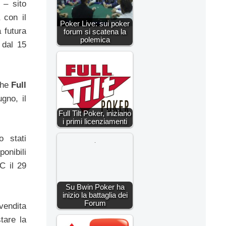
 – sito
 con il
Poker Live: sui poker
 futura
forum si scatena la
polemica
m dal 15
che
Full
gno, il
Full Tilt Poker, iniziano
i primi licenziamenti
o stati
onibili
C il 29
Su Bwin Poker ha
inizio la battaglia dei
Forum
vendita
tare la