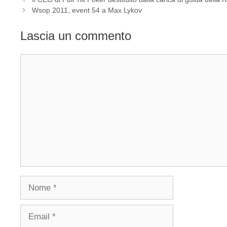
Wsop 2011, event 54 a Max Lykov
Lascia un commento
Commento
Nome
Email