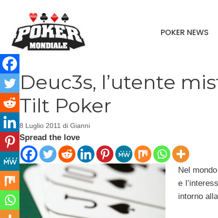
Vai
al
POKER NEWS
contenuto
Deuc3s, l’utente mis
Tilt Poker
8 Luglio 2011
di
Gianni
Spread the love
Nel mondo 
e l’interes
intorno al