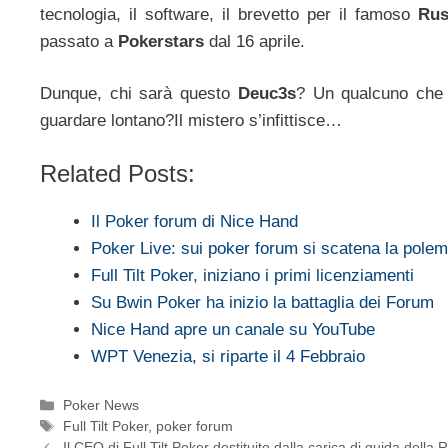
tecnologia, il software, il brevetto per il famoso
Rus
passato a
Pokerstars
dal 16 aprile.
Dunque, chi sarà questo
Deuc3s
? Un qualcuno che 
guardare lontano?Il mistero s’infittisce…
Related Posts:
Il Poker forum di Nice Hand
Poker Live: sui poker forum si scatena la polem
Full Tilt Poker, iniziano i primi licenziamenti
Su Bwin Poker ha inizio la battaglia dei Forum
Nice Hand apre un canale su YouTube
WPT Venezia, si riparte il 4 Febbraio
Categorie
Poker News
Tag
Full Tilt Poker
,
poker forum
Il CEO di Full Tilt Poker destituito dalla carica di guida dell