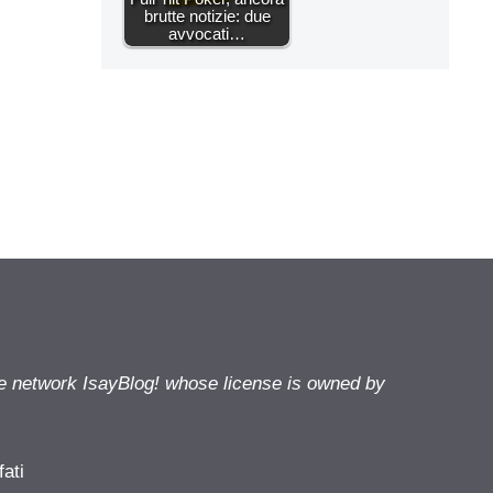
brutte notizie: due
avvocati…
he network IsayBlog! whose license is owned by
fati