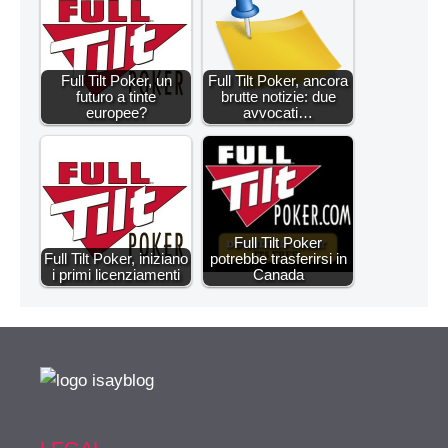
Full Tilt Poker, un
Full Tilt Poker, ancora
futuro a tinte
brutte notizie: due
europee?
avvocati…
Full Tilt Poker
Full Tilt Poker, iniziano
potrebbe trasferirsi in
i primi licenziamenti
Canada