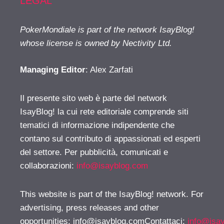
LEGAL
PokerMondiale is part of the network IsayBlog!
whose license is owned by Nectivity Ltd.
Managing Editor
: Alex Zarfati
Il presente sito web è parte del network
IsayBlog! la cui rete editoriale comprende siti
tematici di informazione indipendente che
contano sul contributo di appassionati ed esperti
del settore. Per pubblicità, comunicati e
collaborazioni:
info@isayblog.com
This website is part of the IsayBlog! network. For
advertising, press releases and other
opportunities:
info@isayblog.comContattaci
:
info@isa