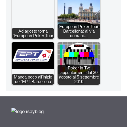
European Poker Tour
Ad agosto torna
Barcellona: al via
l'European Poker Tour
domani…
Poker in Tv:
appuntamenti dal 30
Manca poco all'inizio
agosto al 5 settembre
dell'EPT Barcellona
2010