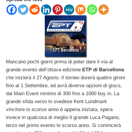
Mancano pochi giorni prima di poter dare il via al
grande evento dell’ottava edizione
ETP di Barcellona
che inizierà il 27 Agosto. Il torneo durerà quattro gironi
fino al 1 Settembre, ed avrà diverse opzioni di gioco,
dal Main Event minimo di 300 fino a 1000 buy in. La
grande sfida verso lo svedese Kent Lundmark
vincitore lo scorso anno è appena iniziata, spera
invece in qualcosa di meglio il grande Luca Pagano,
terzo nel primo evento lo scorso anno. Si comincerà