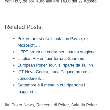
con i buy da 550 euro alle ore 14,00 del 27 Agosto.
Related Posts:
Pokerstare si rifà il look con Payne, ex
Microsoft.…
L'EPT arriva a Londra per l’ottava stagione
L'Italian Poker Tour torna a Sanremo
European Poker Tour, si riparte da Tallinn
IPT Nova Gorica, Luca Pagano pronto a
concedere il…
Settembre é il mese in cui ripartono i
maggiori…
Categorie
Poker News
,
Racconti di Poker
,
Sale da Poker