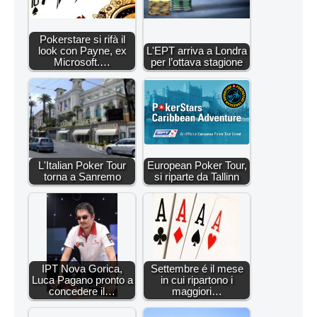
Pokerstare si rifà il
look con Payne, ex
L'EPT arriva a Londra
Microsoft.…
per l’ottava stagione
L'Italian Poker Tour
European Poker Tour,
torna a Sanremo
si riparte da Tallinn
IPT Nova Gorica,
Settembre é il mese
Luca Pagano pronto a
in cui ripartono i
concedere il…
maggiori…