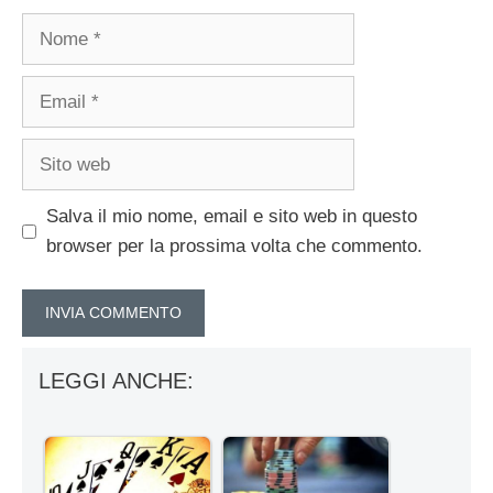
Nome
Email
Sito
web
Salva il mio nome, email e sito web in questo
browser per la prossima volta che commento.
LEGGI ANCHE: