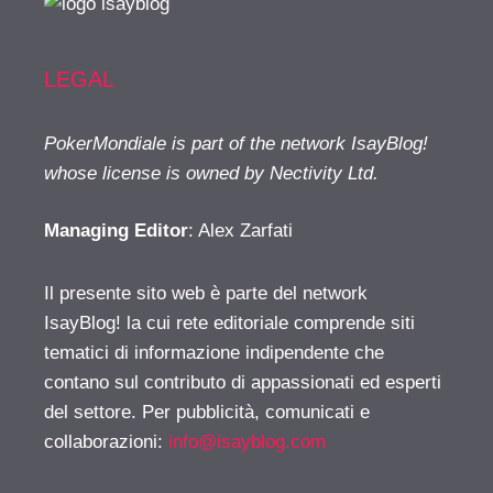
LEGAL
PokerMondiale is part of the network IsayBlog!
whose license is owned by Nectivity Ltd.
Managing Editor
: Alex Zarfati
Il presente sito web è parte del network
IsayBlog! la cui rete editoriale comprende siti
tematici di informazione indipendente che
contano sul contributo di appassionati ed esperti
del settore. Per pubblicità, comunicati e
collaborazioni:
info@isayblog.com