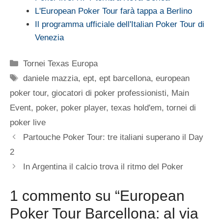
L'European Poker Tour farà tappa a Berlino
Il programma ufficiale dell'Italian Poker Tour di
Venezia
Categorie
Tornei Texas Europa
Tag
daniele mazzia
,
ept
,
ept barcellona
,
european
poker tour
,
giocatori di poker professionisti
,
Main
Event
,
poker
,
poker player
,
texas hold'em
,
tornei di
poker live
Partouche Poker Tour: tre italiani superano il Day
2
In Argentina il calcio trova il ritmo del Poker
1 commento su “European
Poker Tour Barcellona: al via