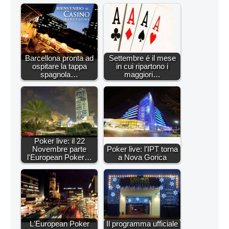
Barcellona pronta ad
Settembre é il mese
ospitare la tappa
in cui ripartono i
spagnola…
maggiori…
Poker live: il 22
Novembre parte
Poker live: l'IPT torna
l'European Poker…
a Nova Gorica
L'European Poker
Il programma ufficiale