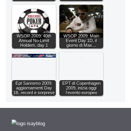
WSOP 2009: 40th
WSOP 2009: Main
Annual No-Limit
Event Day 1D, il
Holdem, day 1
giorno di Max…
Ept Sanremo 2009:
EPT di Copenhagen
aggiornamenti Day
2009, inizia oggi
1B, record e sorprese
l'evento europeo