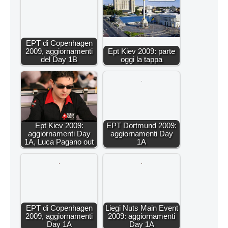
EPT di Copenhagen
2009, aggiornamenti
Ept Kiev 2009: parte
del Day 1B
oggi la tappa
Ept Kiev 2009:
EPT Dortmund 2009:
aggiornamenti Day
aggiornamenti Day
1A, Luca Pagano out
1A
EPT di Copenhagen
Liegi Nuts Main Event
2009, aggiornamenti
2009: aggiornamenti
Day 1A
Day 1A