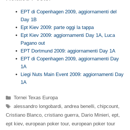
EPT di Copenhagen 2009, aggiornamenti del
Day 1B
Ept Kiev 2009: parte oggi la tappa
Ept Kiev 2009: aggiornamenti Day 1A, Luca
Pagano out
EPT Dortmund 2009: aggiornamenti Day 1A
EPT di Copenhagen 2009, aggiornamenti Day
1A
Liegi Nuts Main Event 2009: aggiornamenti Day
1A
Categorie
Tornei Texas Europa
Tag
alessandro longobardi
,
andrea benelli
,
chipcount
,
Cristiano Blanco
,
cristiano guerra
,
Dario Minieri
,
ept
,
ept kiev
,
european poker tour
,
european poker tour