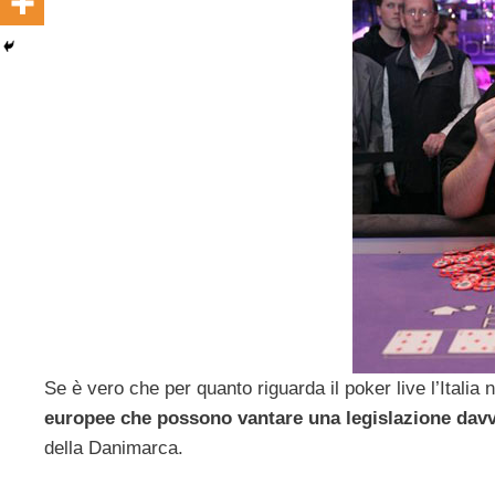
Se è vero che per quanto riguarda il poker live l’Italia 
europee che possono vantare una legislazione dav
della Danimarca.