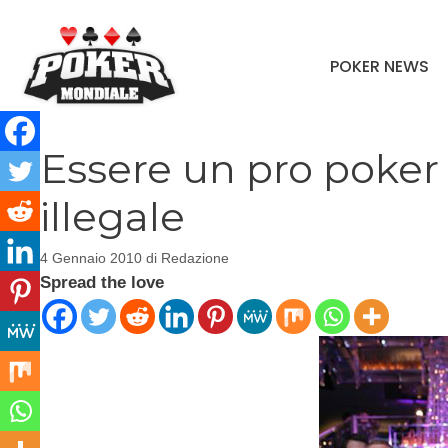
Vai
al
POKER NEWS
contenuto
Essere un pro poker
illegale
4 Gennaio 2010
di
Redazione
Spread the love