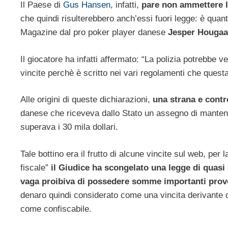
Il Paese di
Gus Hansen
, infatti,
pare non ammettere l
che quindi risulterebbero anch’essi fuori legge: è quanto
Magazine dal pro poker player danese
Jesper Hougaa
Il giocatore ha infatti affermato: “La polizia potrebbe 
vincite perchè è scritto nei vari regolamenti che questa è
Alle origini di queste dichiarazioni,
una strana e contr
danese che riceveva dallo Stato un assegno di manten
superava i 30 mila dollari.
Tale bottino era il frutto di alcune vincite sul web, per 
fiscale”
il Giudice ha scongelato una legge di quasi 
vaga proibiva di possedere somme importanti prove
denaro quindi considerato come una vincita derivante d
come confiscabile.