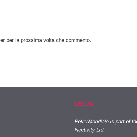
ser per la prossima volta che commento.
LEGAL
PokerMondiale is part of t
Nectivity Ltd.