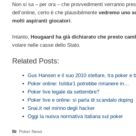
Non si sa – per ora – che provvedimenti verranno presi
dell’online, certo è che plausibilmente
vedremo uno scen
molti aspiranti giocatori
.
Intanto,
Hougaard ha già dichiarato che presto cam
volare nelle casse dello Stato.
Related Posts:
Gus Hansen e il suo 2010 stellare, tra poker 
Poker online: Isildur1 potrebbe rimanere in…
Poker live legale da settembre?
Poker live e online: si parla di scandalo doping
Snai.it nel mirino degli hacker
Oggi la nuova normativa italiana sul poker
Categorie
Poker News