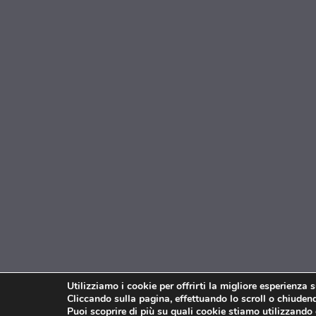
Utilizziamo i cookie per offrirti la migliore esperienza 
Cliccando sulla pagina, effettuando lo scroll o chiudendo
Puoi scoprire di più su quali cookie stiamo utilizzando 