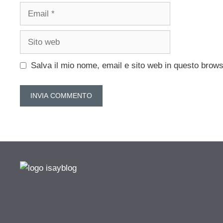
Email
Sito
web
Salva il mio nome, email e sito web in questo brow