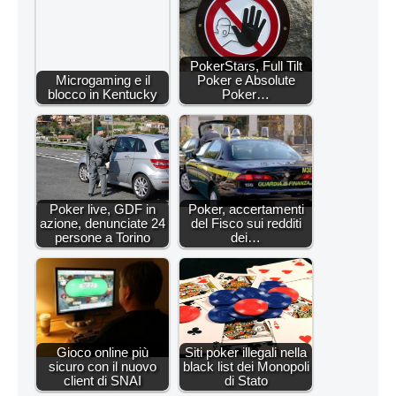
PokerStars, Full Tilt
Microgaming e il
Poker e Absolute
blocco in Kentucky
Poker…
Poker live, GDF in
Poker, accertamenti
azione, denunciate 24
del Fisco sui redditi
persone a Torino
dei…
Gioco online più
Siti poker illegali nella
sicuro con il nuovo
black list dei Monopoli
client di SNAI
di Stato