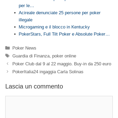
per le…
Acireale denunciate 25 persone per poker
illegale
Microgaming e il blocco in Kentucky
PokerStars, Full Tilt Poker e Absolute Poker…
Categorie
Poker News
Tag
Guardia di Finanza
,
poker online
Poker Club dal 9 al 22 maggio. Buy-in da 250 euro
PokerItalia24 ingaggia Carla Solinas
Lascia un commento
Commento