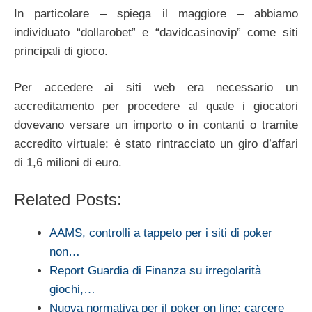
In particolare – spiega il maggiore – abbiamo
individuato “dollarobet” e “davidcasinovip” come siti
principali di gioco.
Per accedere ai siti web era necessario un
accreditamento per procedere al quale i giocatori
dovevano versare un importo o in contanti o tramite
accredito virtuale: è stato rintracciato un giro d’affari
di 1,6 milioni di euro.
Related Posts:
AAMS, controlli a tappeto per i siti di poker
non…
Report Guardia di Finanza su irregolarità
giochi,…
Nuova normativa per il poker on line: carcere