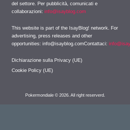
del settore. Per pubblicità, comunicati e
collaborazioni:
info@isayblog.com
This website is part of the IsayBlog! network. For
advertising, press releases and other
opportunities:
info@isayblog.comContattaci
:
info@isa
Dichiarazione sulla Privacy (UE)
Cookie Policy (UE)
Pokermondiale © 2026. All right reserverd.