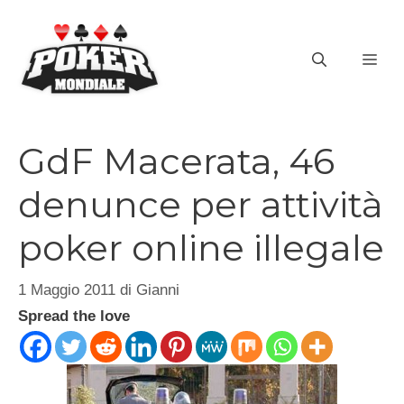
Vai
al
ME
contenuto
GdF Macerata, 46
denunce per attività
poker online illegale
1 Maggio 2011
di
Gianni
Spread the love