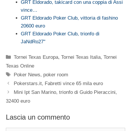
GRT Eldorado, takicard con una coppia di Assi
vince…
GRT Eldorado Poker Club, vittoria di fashino
20600 euro
GRT Eldorado Poker Club, trionfo di
JaNdRo27"
Categorie
Tornei Texas Europa
,
Tornei Texas Italia
,
Tornei
Texas Online
Tag
Poker News
,
poker room
Pokerstars.it, Fabretti vince 65 mila euro
Mini Ipt San Marino, trionfo di Guido Pieraccini,
32400 euro
Lascia un commento