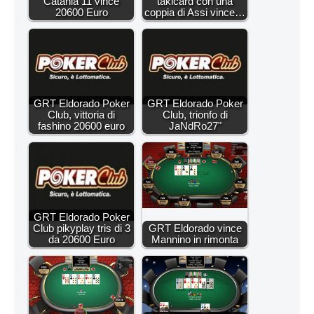
Catania 11 vince
takicard con una
20600 Euro
coppia di Assi vince…
GRT Eldorado Poker
GRT Eldorado Poker
Club, vittoria di
Club, trionfo di
fashino 20600 euro
JaNdRo27"
GRT Eldorado Poker
Club pikyplay tris di 3
GRT Eldorado vince
da 20600 Euro
Mannino in rimonta