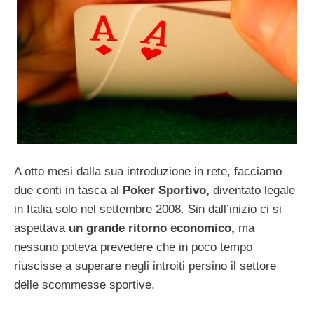
A otto mesi dalla sua introduzione in rete, facciamo
due conti in tasca al
Poker Sportivo,
diventato legale
in Italia solo nel settembre 2008. Sin dall’inizio ci si
aspettava
un grande ritorno economico,
ma
nessuno poteva prevedere che in poco tempo
riuscisse a superare negli introiti persino il settore
delle scommesse sportive.