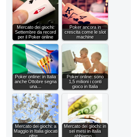
Mercato dei giochi:
Poker ancora in
Settembre da record
crescita come le slot
per il Poker online
machine
Poker online: in Italia
Poker online: sono
anche Ottobre segna
1,5 milioni i conti
una…
gioco in Italia
Mercato dei giochi: a
Mercato dei giochi: in
Maggio in Italia giocati
sei mesi in Italia
oltre…
abbiamo…