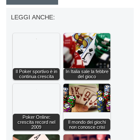
LEGGI ANCHE:
Il Poker sportivo è in
In Italia sale la febbre
continua crescita
del gioco
Poker Online:
crescita record nel
Il mondo dei giochi
2009
non conosce crisi