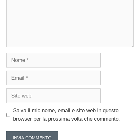
Nome
Email
Sito
web
Salva il mio nome, email e sito web in questo
browser per la prossima volta che commento.