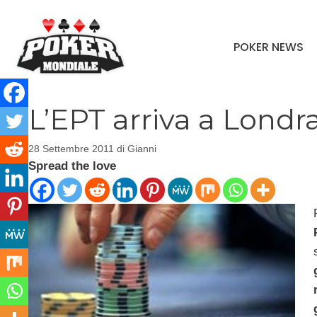
Vai
al
POKER NEWS
contenuto
L’EPT arriva a Londra
28 Settembre 2011
di
Gianni
Spread the love