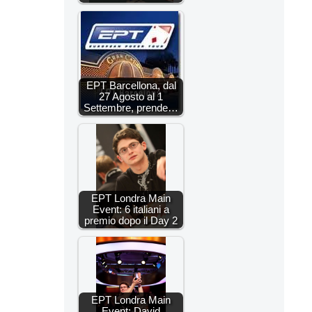
EPT Barcellona, dal
27 Agosto al 1
Settembre, prende…
EPT Londra Main
Event: 6 italiani a
premio dopo il Day 2
EPT Londra Main
Event: David