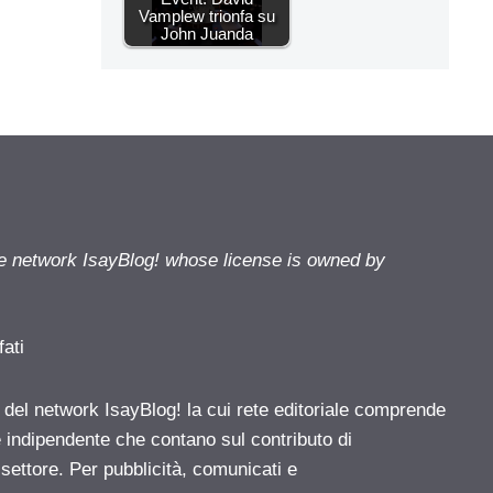
Vamplew trionfa su
John Juanda
he network IsayBlog! whose license is owned by
fati
e del network IsayBlog! la cui rete editoriale comprende
e indipendente che contano sul contributo di
 settore. Per pubblicità, comunicati e