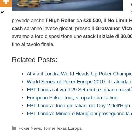
prevede anche
l’High Roller
da
£20.500
, il
No Limit 
cash
saranno invece giocati presso il
Grosvenor Vict
avranno a loro disposizione uno
stack iniziale
di
30.0
fino al tavolo finale.
Related Posts:
Al via il Londra World Heads Up Poker Champi
World Series of Poker Europe 2010: il calenda
EPT Londra al via il 29 Settembre: quante novit
European Poker Tour, si riparte da Tallinn
EPT Londra: fuori gli italiani nel Day 2 dell'High 
EPT Londra: Minieri e Marigliani proseguono l
Categorie
Poker News
,
Tornei Texas Europa