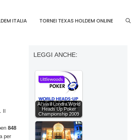
DEM ITALIA
TORNEI TEXAS HOLDEM ONLINE
LEGGI ANCHE:
Al via il Londra World
Heads Up Poker
. Il
Championship 2009
l
 ben
848
ia per