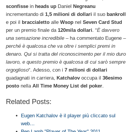
sconfisse
in
heads up
Daniel
Negreanu
incrementando di
1,5 milioni di dollari
il suo
bankroll
e poi il
braccialetto
alle
Wsop
nel
Seven Card Stud
per un premio finale da
120mila dollari
. “
È davvero
una sensazione incredibile
– ha commentato Eugene –
perché è qualcosa che va oltre i semplici premi in
denaro. Qui si tratta del riconoscimento per il mio duro
lavoro, e questo premio è qualcosa di cui sarò sempre
orgoglioso
“. Adesso, con i
7 milioni di dollari
guadagnati in carriera,
Katchalov
occupa il
36esimo
posto
nella
All Time Money List del poker
.
Related Posts:
Eugen Katchalov è il player più cliccato sul
web…
Ben Lamb "Player of The Year" 2011