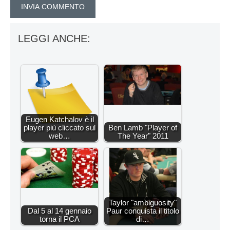
LEGGI ANCHE:
Eugen Katchalov è il
player più cliccato sul
Ben Lamb "Player of
web…
The Year" 2011
Taylor "ambiguosity"
Dal 5 al 14 gennaio
Paur conquista il titolo
torna il PCA
di…