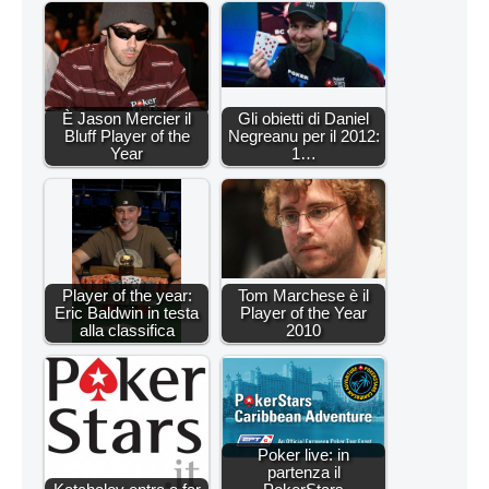
È Jason Mercier il
Gli obietti di Daniel
Bluff Player of the
Negreanu per il 2012:
Year
1…
Player of the year:
Tom Marchese è il
Eric Baldwin in testa
Player of the Year
alla classifica
2010
Poker live: in
partenza il