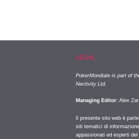
LEGAL
PokerMondiale is part of t
Nectivity Ltd.
Managing Editor
: Alex Zar
Il presente sito web è part
siti tematici di informazion
appassionati ed esperti del