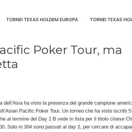
TORNEI TEXAS HOLDEM EUROPA
TORNEI TEXAS HOL
Pacific Poker Tour, ma
etta
a dell’Asia ha visto la presenza del grande campione ameri
ell’Asian Pacific Poker Tour. Un torneo che ha visto iscritti 
he al termine del Day 1 B vede in lista per il titolo cinese C
0. Solo in 304 sono passati al day 2, per cercare di accapar