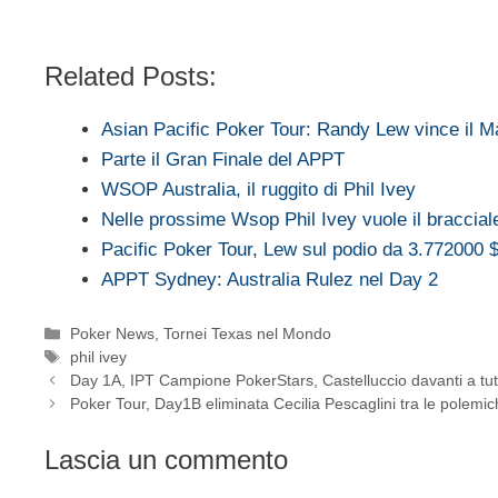
Related Posts:
Asian Pacific Poker Tour: Randy Lew vince il M
Parte il Gran Finale del APPT
WSOP Australia, il ruggito di Phil Ivey
Nelle prossime Wsop Phil Ivey vuole il braccia
Pacific Poker Tour, Lew sul podio da 3.772000 
APPT Sydney: Australia Rulez nel Day 2
Categorie
Poker News
,
Tornei Texas nel Mondo
Tag
phil ivey
Day 1A, IPT Campione PokerStars, Castelluccio davanti a tut
Poker Tour, Day1B eliminata Cecilia Pescaglini tra le polemi
Lascia un commento