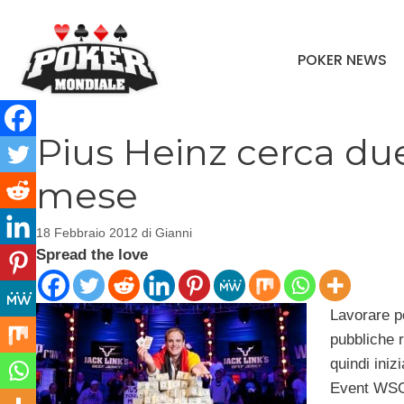
Vai
al
POKER NEWS
contenuto
Pius Heinz cerca due
mese
18 Febbraio 2012
di
Gianni
Spread the love
Lavorare po
pubbliche 
quindi iniz
Event WSOP