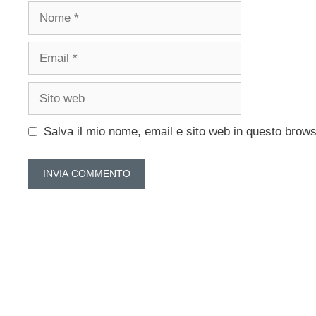
Nome
Email
Sito
web
Salva il mio nome, email e sito web in questo brow