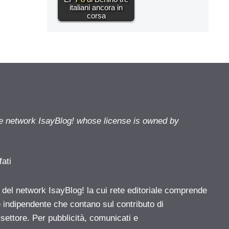
italiani ancora in
corsa
he network IsayBlog! whose license is owned by
fati
e del network IsayBlog! la cui rete editoriale comprende
e indipendente che contano sul contributo di
 settore. Per pubblicità, comunicati e