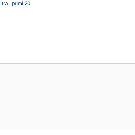
ra i primi 20