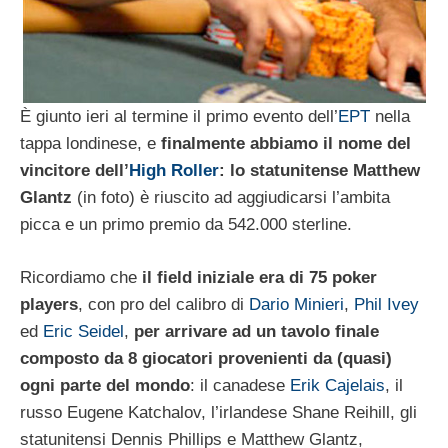
È giunto ieri al termine il primo evento dell’
EPT
nella
tappa londinese, e
finalmente abbiamo il nome del
vincitore dell’
High Roller
: lo statunitense Matthew
Glantz
(in foto) è riuscito ad aggiudicarsi l’ambita
picca e un primo premio da 542.000 sterline.
Ricordiamo che
il field iniziale era di 75 poker
players
, con pro del calibro di
Dario Minieri
,
Phil Ivey
ed
Eric Seidel
,
per arrivare ad un tavolo finale
composto da 8 giocatori provenienti da (quasi)
ogni parte del mondo
: il canadese
Erik Cajelais
, il
russo Eugene Katchalov, l’irlandese Shane Reihill, gli
statunitensi Dennis Phillips e Matthew Glantz,