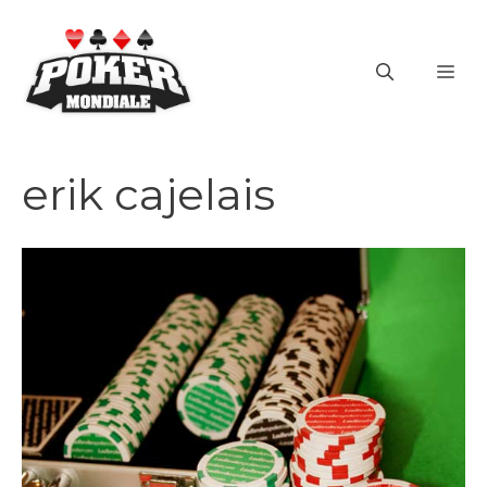
Vai
al
ME
contenuto
erik cajelais