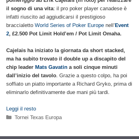
pomeriggio ad Erik Cajelais (in foto) per realizzare
il sogno di una vita
: il pro poker player canadese è
infatti riuscito ad aggiudicarsi il prestigioso
braccialetto
World Series of Poker Europe
nell’
Event
2
, £2.500 Pot Limit Hold’em / Pot Limit Omaha.
Cajelais ha iniziato la giornata da short stacked,
ma ha subito trovato il double up a discapito del
chip leader
Mats Gavatin
a soli cinque minuti
dall’inizio del tavolo
. Grazie a questo colpo, ha poi
soffiato un piatto importante a Richard Gryko, prima di
eliminarlo definitivamente due mani più tardi.
Leggi il resto
Categorie
Tornei Texas Europa