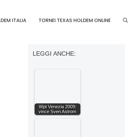
DEM ITALIA
TORNEI TEXAS HOLDEM ONLINE
LEGGI ANCHE:
Wpt Venezia 2009:
vince Sven Astrom