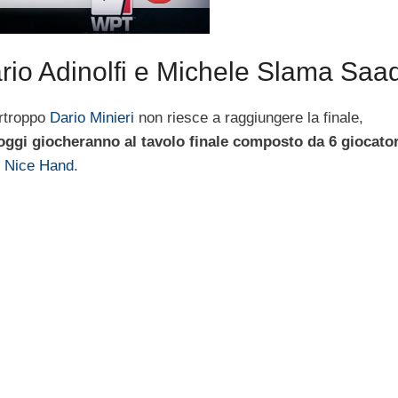
Mario Adinolfi e Michele Slama Saa
urtroppo
Dario Minieri
non riesce a raggiungere la finale,
 oggi giocheranno al tavolo finale composto da 6 giocator
 Nice Hand
.