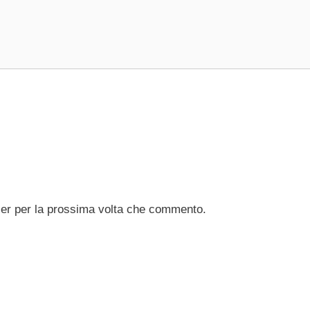
ser per la prossima volta che commento.