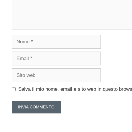
Nome
Email
Sito
web
Salva il mio nome, email e sito web in questo brow