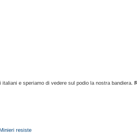
li italiani e speriamo di vedere sul podio la nostra bandiera.
R
inieri resiste