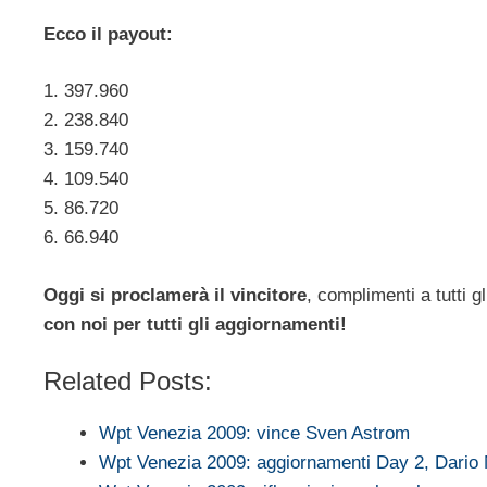
Ecco il payout:
1. 397.960
2. 238.840
3. 159.740
4. 109.540
5. 86.720
6. 66.940
Oggi si proclamerà il vincitore
, complimenti a tutti g
con noi per tutti gli aggiornamenti!
Related Posts:
Wpt Venezia 2009: vince Sven Astrom
Wpt Venezia 2009: aggiornamenti Day 2, Dario M