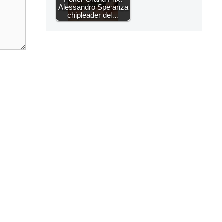
Alessandro Speranza
chipleader del…