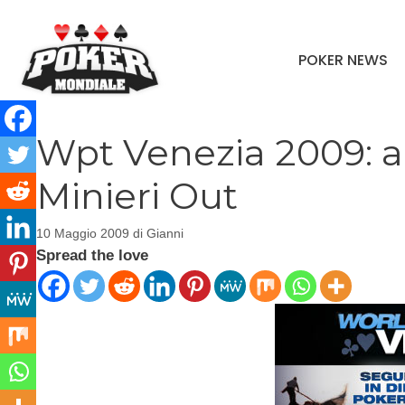
Vai
al
POKER NEWS
contenuto
Wpt Venezia 2009: a
Minieri Out
10 Maggio 2009
di
Gianni
Spread the love