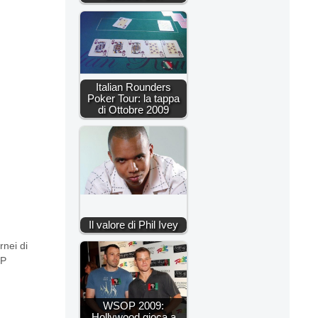
Italian Rounders
Poker Tour: la tappa
di Ottobre 2009
Il valore di Phil Ivey
rnei di
P
WSOP 2009:
Hollywood gioca a