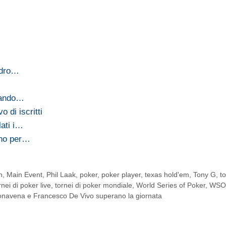
ndro…
mando…
di iscritti
ati i…
gno per…
n
,
Main Event
,
Phil Laak
,
poker
,
poker player
,
texas hold'em
,
Tony G
,
to
rnei di poker live
,
tornei di poker mondiale
,
World Series of Poker
,
WSO
navena e Francesco De Vivo superano la giornata