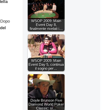
della
WSOP 2009: Main
. Dopo
Event Day 8,
 del
finalmente rivelati i…
WSOP 2009: Main
Event Day 5, continua
il sogno per…
Doyle Brunson Five
Diamond World Poker
Classic: si…