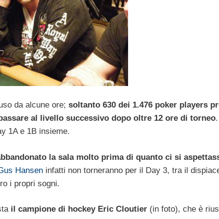
uso da alcune ore;
soltanto 630 dei 1.476 poker players pr
assare al livello successivo dopo oltre 12 ore di torneo
.
Day 1A e 1B insieme.
abbandonato la sala molto prima di quanto ci si aspettas
Gus Hansen
infatti non torneranno per il Day 3, tra il dispiac
o i propri sogni.
sta
il campione di hockey Eric Cloutier
(in foto), che è rius