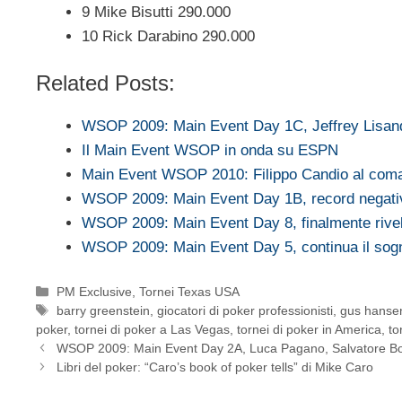
9 Mike Bisutti 290.000
10 Rick Darabino 290.000
Related Posts:
WSOP 2009: Main Event Day 1C, Jeffrey Lisa
Il Main Event WSOP in onda su ESPN
Main Event WSOP 2010: Filippo Candio al co
WSOP 2009: Main Event Day 1B, record negativo 
WSOP 2009: Main Event Day 8, finalmente rivel
WSOP 2009: Main Event Day 5, continua il so
Categorie
PM Exclusive
,
Tornei Texas USA
Tag
barry greenstein
,
giocatori di poker professionisti
,
gus hanse
poker
,
tornei di poker a Las Vegas
,
tornei di poker in America
,
to
WSOP 2009: Main Event Day 2A, Luca Pagano, Salvatore Bo
Libri del poker: “Caro’s book of poker tells” di Mike Caro