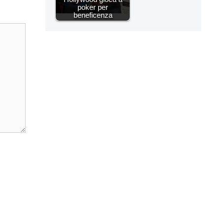
poker per
beneficenza