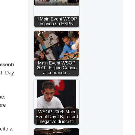
Il Main Event WSOP
in onda su ESPN
Main Event WSOP
esenti
2010: Filippo Candio
al comando…
 Il Day
se
:
ere
WSOP 2009: Main
Event Day 1B, record
negativo di iscritti
cito a