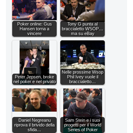
Poker online: Gus
Tony G punta al
Hansen torna a
braccialetto WSOP…
vincere
ma su eBay
Nelle prossime Wsop
Peter Jepsen, broke
Phil Ivey vuole il
nel poker e nel privato
braccialetto…
Daniel Negreanu
Sam Stein e i suoi
riprova il brivido della
progetti per il World
sfida…
Series of Poker