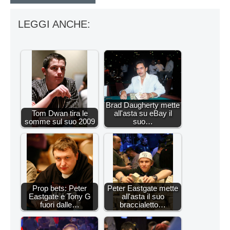
LEGGI ANCHE:
Brad Daugherty mette
Tom Dwan tira le
all'asta su eBay il
somme sul suo 2009
suo…
Prop bets: Peter
Peter Eastgate mette
Eastgate e Tony G
all'asta il suo
fuori dalle…
braccialetto…