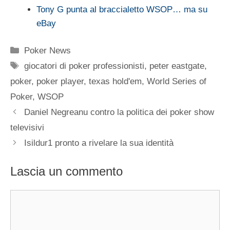
Tony G punta al braccialetto WSOP… ma su
eBay
Categorie
Poker News
Tag
giocatori di poker professionisti
,
peter eastgate
,
poker
,
poker player
,
texas hold'em
,
World Series of
Poker
,
WSOP
Daniel Negreanu contro la politica dei poker show
televisivi
Isildur1 pronto a rivelare la sua identità
Lascia un commento
Commento