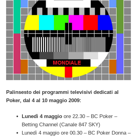
Palinsesto dei programmi televisivi dedicati al
Poker, dal 4 al 10 maggio 2009:
Lunedì 4 maggio
ore 22.30 – BC Poker –
Betting Channel (Canale 847 SKY)
Lunedì 4 maggio ore 00.30 – BC Poker Donna –