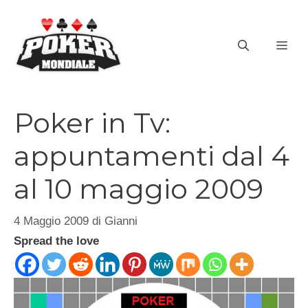
Vai
al
ME
contenuto
Poker in Tv:
appuntamenti dal 4
al 10 maggio 2009
4 Maggio 2009
di
Gianni
Spread the love