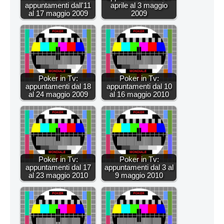
appuntamenti dall'11
aprile al 3 maggio
al 17 maggio 2009
2009
Poker in Tv:
Poker in Tv:
appuntamenti dal 18
appuntamenti dal 10
al 24 maggio 2009
al 16 maggio 2010
Poker in Tv:
Poker in Tv:
appuntamenti dal 17
appuntamenti dal 3 al
al 23 maggio 2010
9 maggio 2010