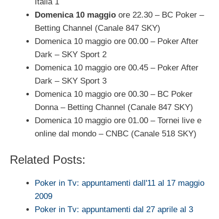
Italia 1
Domenica 10 maggio
ore 22.30 – BC Poker –
Betting Channel (Canale 847 SKY)
Domenica 10 maggio ore 00.00 – Poker After
Dark – SKY Sport 2
Domenica 10 maggio ore 00.45 – Poker After
Dark – SKY Sport 3
Domenica 10 maggio ore 00.30 – BC Poker
Donna – Betting Channel (Canale 847 SKY)
Domenica 10 maggio ore 01.00 – Tornei live e
online dal mondo – CNBC (Canale 518 SKY)
Related Posts:
Poker in Tv: appuntamenti dall'11 al 17 maggio
2009
Poker in Tv: appuntamenti dal 27 aprile al 3