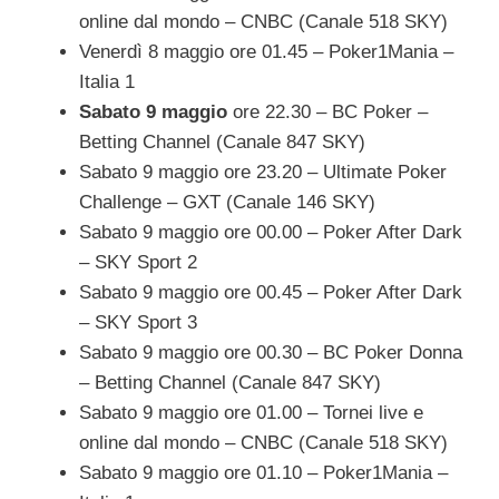
online dal mondo – CNBC (Canale 518 SKY)
Venerdì 8 maggio ore 01.45 – Poker1Mania –
Italia 1
Sabato 9 maggio
ore 22.30 – BC Poker –
Betting Channel (Canale 847 SKY)
Sabato 9 maggio ore 23.20 – Ultimate Poker
Challenge – GXT (Canale 146 SKY)
Sabato 9 maggio ore 00.00 – Poker After Dark
– SKY Sport 2
Sabato 9 maggio ore 00.45 – Poker After Dark
– SKY Sport 3
Sabato 9 maggio ore 00.30 – BC Poker Donna
– Betting Channel (Canale 847 SKY)
Sabato 9 maggio ore 01.00 – Tornei live e
online dal mondo – CNBC (Canale 518 SKY)
Sabato 9 maggio ore 01.10 – Poker1Mania –