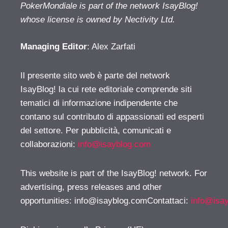
PokerMondiale is part of the network IsayBlog!
whose license is owned by Nectivity Ltd.
Managing Editor
: Alex Zarfati
Il presente sito web è parte del network
IsayBlog! la cui rete editoriale comprende siti
tematici di informazione indipendente che
contano sul contributo di appassionati ed esperti
del settore. Per pubblicità, comunicati e
collaborazioni:
info@isayblog.com
This website is part of the IsayBlog! network. For
advertising, press releases and other
opportunities:
info@isayblog.comContattaci
:
info@isa