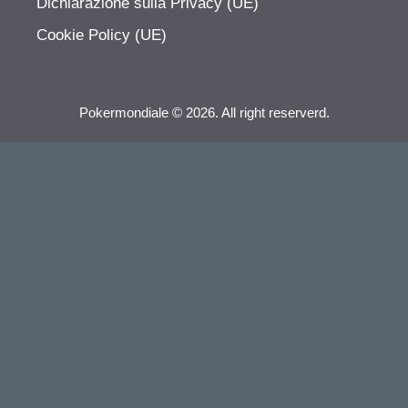
Dichiarazione sulla Privacy (UE)
Cookie Policy (UE)
Pokermondiale © 2026. All right reserverd.