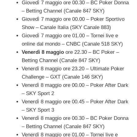
Giovedì 7 maggio ore 00.30 – BC Poker Donna
– Betting Channel (Canale 847 SKY)
Giovedì 7 maggio ore 00.00 – Poker Sportivo
Show – Canale Italia (SKY Canale 883)
Giovedì 7 maggio ore 01.00 – Tornei live e
online dal mondo – CNBC (Canale 518 SKY)
Venerdì 8 maggio
ore 22.30 – BC Poker –
Betting Channel (Canale 847 SKY)
Venerdì 8 maggio ore 23.20 – Ultimate Poker
Challenge – GXT (Canale 146 SKY)
Venerdì 8 maggio ore 00.00 – Poker After Dark
– SKY Sport 2
Venerdì 8 maggio ore 00.45 – Poker After Dark
– SKY Sport 3
Venerdì 8 maggio ore 00.30 – BC Poker Donna
– Betting Channel (Canale 847 SKY)
Venerdì 8 maggio ore 01.00 – Tornei live e