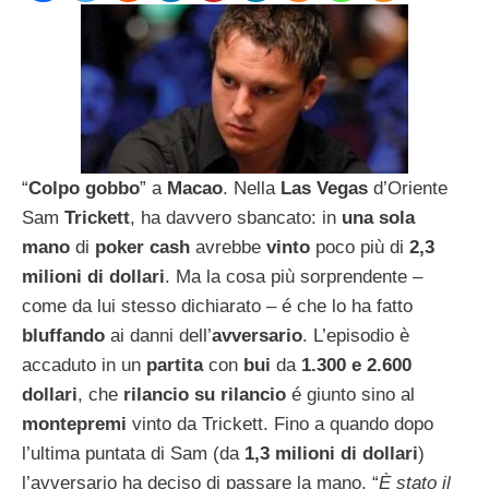
“
Colpo gobbo
” a
Macao
. Nella
Las Vegas
d’Oriente
Sam
Trickett
, ha davvero sbancato: in
una sola
mano
di
poker cash
avrebbe
vinto
poco più di
2,3
milioni di dollari
. Ma la cosa più sorprendente –
come da lui stesso dichiarato – é che lo ha fatto
bluffando
ai danni dell’
avversario
. L’episodio è
accaduto in un
partita
con
bui
da
1.300 e 2.600
dollari
, che
rilancio su rilancio
é giunto sino al
montepremi
vinto da Trickett. Fino a quando dopo
l’ultima puntata di Sam (da
1,3 milioni di dollari
)
l’avversario ha deciso di passare la mano. “
È stato il