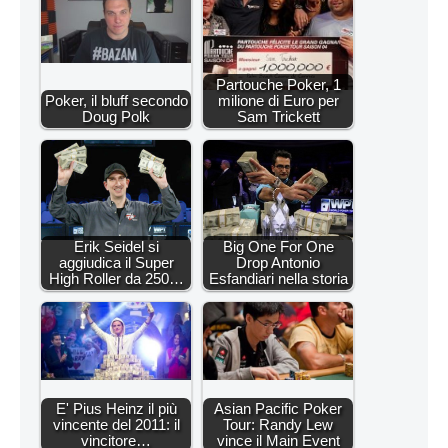
Partouche Poker, 1
Poker, il bluff secondo
milione di Euro per
Doug Polk
Sam Trickett
Erik Seidel si
Big One For One
aggiudica il Super
Drop Antonio
High Roller da 250…
Esfandiari nella storia
E' Pius Heinz il più
Asian Pacific Poker
vincente del 2011: il
Tour: Randy Lew
vincitore…
vince il Main Event