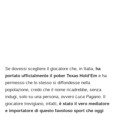
Se dovessi scegliere il giocatore che, in Italia,
ha
portato ufficialmente il poker Texas Hold’Em
e ha
permesso che lo stesso si diffondesse nella
popolazione, credo che il nome ricadrebbe, senza
indugi, solo su una persona, ovvero
Luca Pagano
. Il
giocatore trevigiano, infatti,
è stato il vero mediatore
e importatore di questo favoloso sport che oggi