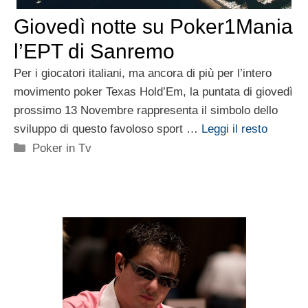
Giovedì notte su Poker1Mania
l’EPT di Sanremo
Per i giocatori italiani, ma ancora di più per l’intero
movimento poker Texas Hold’Em, la puntata di giovedì
prossimo 13 Novembre rappresenta il simbolo dello
sviluppo di questo favoloso sport …
Leggi il resto
Categorie
Poker in Tv