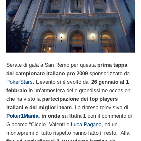
Serate di gala a San Remo per questa
prima tappa
del campionato italiano pro 2009
sponsorizzato da
PokerStars
. L’evento si è svolto dal
26 gennaio al 1
febbraio
in un’atmosfera delle grandissime occasioni
che ha visto la
partecipazione dei top players
italiani e dei migliori team
. La ripresa televisiva di
Poker1Mania
, in onda su Italia 1
con il commento di
Giacomo “Ciccio” Valenti e
Luca Pagano
,
ed un
montepremi di tutto rispetto hanno fatto il resto. Alla