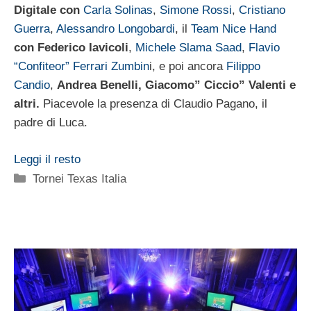
Digitale con
Carla Solinas
,
Simone Rossi
,
Cristiano
Guerra
,
Alessandro Longobardi
, il
Team Nice Hand
con Federico Iavicoli
,
Michele Slama Saad
,
Flavio
“Confiteor” Ferrari Zumbin
i, e poi ancora
Filippo
Candio
,
Andrea Benelli, Giacomo” Ciccio” Valenti e
altri.
Piacevole la presenza di Claudio Pagano, il
padre di Luca.
Leggi il resto
Categorie
Tornei Texas Italia