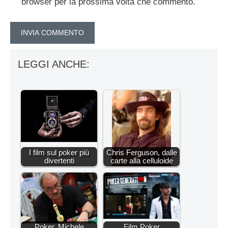
browser per la prossima volta che commento.
LEGGI ANCHE:
I film sul poker più
Chris Ferguson, dalle
divertenti
carte alla celluloide
Poker, Michele
Film Poker