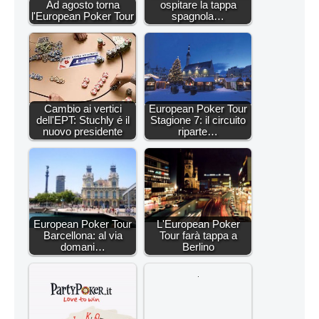
Ad agosto torna
ospitare la tappa
l'European Poker Tour
spagnola…
Cambio ai vertici
European Poker Tour
dell'EPT: Stuchly é il
Stagione 7: il circuito
nuovo presidente
riparte…
European Poker Tour
L'European Poker
Barcellona: al via
Tour farà tappa a
domani…
Berlino