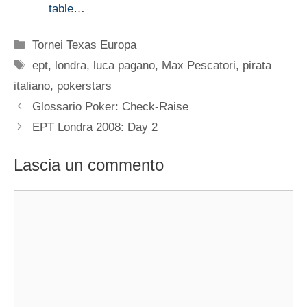
table…
Categorie
Tornei Texas Europa
Tag
ept
,
londra
,
luca pagano
,
Max Pescatori
,
pirata
italiano
,
pokerstars
Glossario Poker: Check-Raise
EPT Londra 2008: Day 2
Lascia un commento
Commento