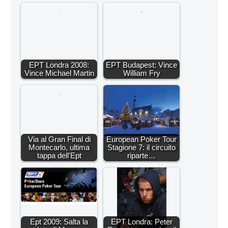
EPT Londra 2008:
EPT Budapest: Vince
Vince Michael Martin
William Fry
Via al Gran Final di
European Poker Tour
Montecarlo, ultima
Stagione 7: il circuito
tappa dell'Ept
riparte…
Ept 2009: Salta la
EPT Londra: Peter