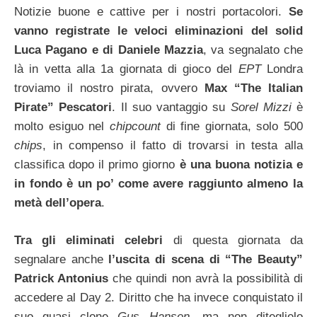
Notizie buone e cattive per i nostri portacolori.
Se
vanno registrate le veloci eliminazioni del solid
Luca Pagano e di Daniele Mazzia
, va segnalato che
là in vetta alla 1a giornata di gioco del
EPT
Londra
troviamo il nostro pirata, ovvero
Max “The Italian
Pirate” Pescatori
. Il suo vantaggio su
Sorel Mizzi
è
molto esiguo nel
chipcount
di fine giornata, solo 500
chips
, in compenso il fatto di trovarsi in testa alla
classifica dopo il primo giorno
è una buona notizia e
in fondo è un po’ come avere raggiunto almeno la
metà dell’opera
.
Tra gli eliminati celebri
di questa giornata da
segnalare anche
l’uscita di scena di “The Beauty”
Patrick Antonius
che quindi non avrà la possibilità di
accedere al Day 2. Diritto che ha invece conquistato il
suo quasi clone
Gus Hansen
, ma non diteglielo