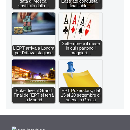
data di Mosca,
Eastgate conquista il
sostituita dalla…
final table…
Settembre é il mese
L'EPT arriva a Londra
in cui ripartono i
per l’ottava stagione
maggiori…
Poker live: il Grand
EPT Pokerstars, dal
Final dell'EPT si terrà
15 al 20 settembre di
a Madrid
scena in Grecia