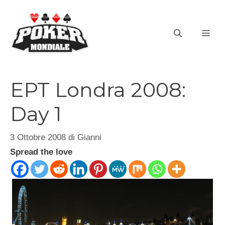
Vai
al
ME
contenuto
EPT Londra 2008:
Day 1
3 Ottobre 2008
di
Gianni
Spread the love