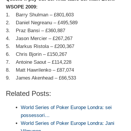
WSOPE 2009:
1. Barry Shulman – £801,603
2. Daniel Negreanu – £495,589
3. Praz Bansi – £360,887
4. Jason Mercier – £267,267
5. Markus Ristola – £200,367
6. Chris Bjorin – £150,267
7. Antoine Saout – £114,228
8. Matt Hawrilenko – £87,074
9. James Akenhead – £66,533
Related Posts:
World Series of Poker Europe Londra: sei
possessori…
World Series of Poker Europe Londra: Jani