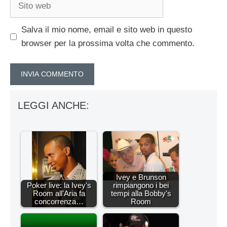
Sito
web
Salva il mio nome, email e sito web in questo
browser per la prossima volta che commento.
LEGGI ANCHE:
Ivey e Brunson
Poker live: la Ivey's
rimpiangono i bei
Room all'Aria fa
tempi alla Bobby's
concorrenza…
Room