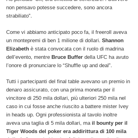
non pensavo potesse succedere, sono ancora
strabiliato”.
Come vi abbiamo anticipato poco fa, il freeroll aveva
un montepremi di ben 1 milione di dollari.
Shannon
Elizabeth
è stata convocata con il ruolo di madrina
dell’evento, mentre
Bruce Buffer
della UFC ha avuto
l’onore di pronunciare lo “Shuffle up and deal”.
Tutti i partecipanti del final table avevano un premio in
denaro assicurato, con una prima moneta per il
vincitore di 250 mila dollari, più ulteriori 250 mila nel
caso in cui fosse anche riuscito a battere mister Ivey
in heads up. Ogni professionista al tavolo inoltre
aveva una taglia di 5 mila dollari, ma
il bounty per il
Tiger Woods del poker era addirittura di 100 mila