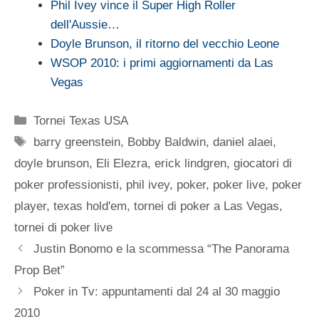
Phil Ivey vince il Super High Roller
dell'Aussie…
Doyle Brunson, il ritorno del vecchio Leone
WSOP 2010: i primi aggiornamenti da Las
Vegas
Categorie
Tornei Texas USA
Tag
barry greenstein
,
Bobby Baldwin
,
daniel alaei
,
doyle brunson
,
Eli Elezra
,
erick lindgren
,
giocatori di
poker professionisti
,
phil ivey
,
poker
,
poker live
,
poker
player
,
texas hold'em
,
tornei di poker a Las Vegas
,
tornei di poker live
Justin Bonomo e la scommessa “The Panorama
Prop Bet”
Poker in Tv: appuntamenti dal 24 al 30 maggio
2010