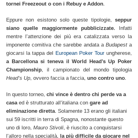
tornei Freezeout o con i Rebuy e Addon
.
Eppure non esistono solo queste tipologie,
seppur
siano quelle maggiormente pubblicizzate.
Infatti
mentre l’attenzione dei più era catalizzata verso la
imponente comitiva che sarebbe andata a
Budapest
a
giocarsi la tappa del
European Poker Tour
ungherese,
a Barcellona si teneva il World Head’s Up Poker
Championship
, il campionato del mondo tipologia
Head’s Up
, ovvero faccia a faccia,
uno contro uno
.
In questo torneo,
chi vince è dentro chi perde va a
casa
ed è strutturato all’italiana con
gare ad
eliminazione diretta
. Solamente 13 erano gli italiani
sui 59 iscritti in terra di Spagna, nonostante questo
uno di loro,
Mauro Stivoli
, è riuscito a conquistarsi
l’alloro nella specialità,
la più difficile da giocare nel