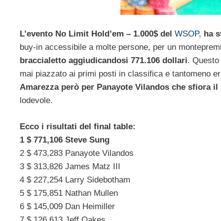
L’evento No Limit Hold’em – 1.000$ del
WSOP
,
ha st
buy-in accessibile a molte persone, per un montepremi
braccialetto aggiudicandosi 771.106 dollari
. Questo
mai piazzato ai primi posti in classifica e tantomeno er
Amarezza però per Panayote Vilandos che sfiora il
lodevole.
Ecco i risultati del final table:
1 $ 771,106 Steve Sung
2 $ 473,283 Panayote Vilandos
3 $ 313,826 James Matz III
4 $ 227,254 Larry Sidebotham
5 $ 175,851 Nathan Mullen
6 $ 145,009 Dan Heimiller
7 $ 126,613 Jeff Oakes