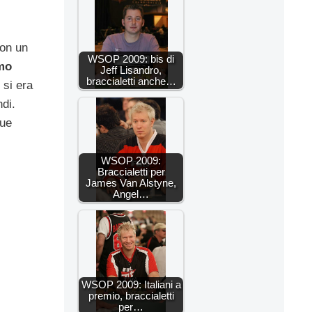
con un
WSOP 2009: bis di
imo
Jeff Lisandro,
braccialetti anche…
 si era
ndi.
que
WSOP 2009:
Braccialetti per
James Van Alstyne,
Angel…
WSOP 2009: Italiani a
premio, braccialetti
per…