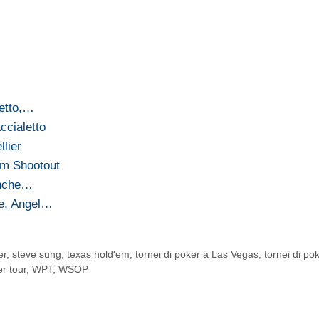
letto,…
ccialetto
lier
’em Shootout
anche…
ne, Angel…
er
,
steve sung
,
texas hold'em
,
tornei di poker a Las Vegas
,
tornei di pok
r tour
,
WPT
,
WSOP