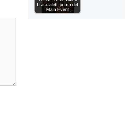
braccialetti prima del
Main Event