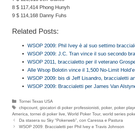
8 $ 117,414 Phong Hunyh
9 $ 114,168 Danny Fuhs
Related Posts:
WSOP 2009: Phil Ivey è al suo settimo braccia
WSOP 2009: J.C. Tran vince il suo secondo bra
WSOP 2011, braccialetto per il veterano Grospel
Alle Wsop Bolotin vince il 1,500 No-Limit Hold
WSOP 2009: bis di Jeff Lisandro, braccialetti 
WSOP 2009: Braccialetti per James Van Alsty
Categorie
Tornei Texas USA
Tag
chipcount
,
giocatori di poker professionisti
,
poker
,
poker play
America
,
tornei di poker live
,
World Poker Tour
,
world series poke
Da stasera su Sky “Pokerweb”, con Caressa e Pastura
WSOP 2009: Braccialetti per Phil Ivey e Travis Johnson