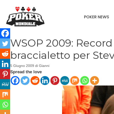
Vai
al
POKER NEWS
contenuto
WSOP 2009: Record d
braccialetto per St
5 Giugno 2009
di
Gianni
Spread the love