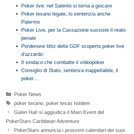
Poker live: nel Salento si torna a giocare
Poker texano legale, lo sentenzia anche
Palermo
Poker Live, per la Cassazione sussiste il reato
penale
Pordenone blitz della GDF scoperto poker live
d'azzardo
Il sindaco che combatte il videopoker
Consiglio di Stato, sentenza inappellabile, il
poker…
Categorie
Poker News
Tag
poker texano
,
poker texas holdem
Galen Hall si aggiudica il Main Event del
PokerStars Caribbean Adventure
PokerStars annuncia i prossimi calendari dei suoi