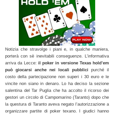
Notizia che stravolge i piani e, in qualche maniera,
porterà con sè inevitabili conseguenze. L’informativa
arriva da Lecce:
il poker in versione Texas hold’em
può giocarsi anche nei locali pubblici
purché il
costo della partecipazione non superi i 30 euro e le
vincite non siano in denaro. Lo ha deciso la sezione
salentina del Tar Puglia che ha accolto il ricorso dei
gestori un circolo di Campomarino (Taranto) dopo che
la questura di Taranto aveva negato l’autorizzazione a
organizzare partite di poker texano. I giudici hanno