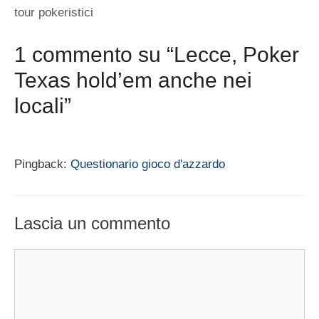
tour pokeristici
1 commento su “Lecce, Poker
Texas hold’em anche nei
locali”
Pingback:
Questionario gioco d'azzardo
Lascia un commento
Commento