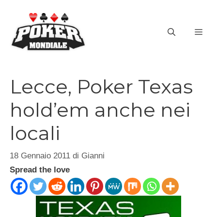
Vai
al
ME
contenuto
Lecce, Poker Texas
hold’em anche nei
locali
18 Gennaio 2011
di
Gianni
Spread the love