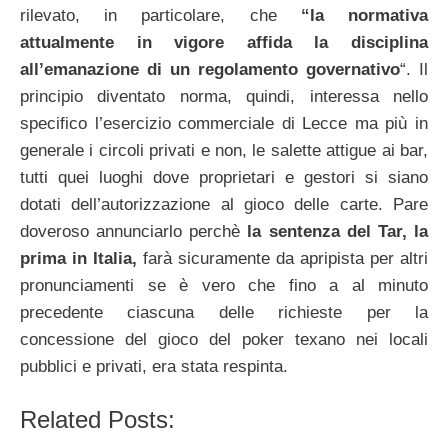
rilevato, in particolare, che
“la normativa
attualmente in vigore affida la disciplina
all’emanazione di un regolamento governativo
“. Il
principio diventato norma, quindi, interessa nello
specifico l’esercizio commerciale di Lecce ma più in
generale i circoli privati e non, le salette attigue ai bar,
tutti quei luoghi dove proprietari e gestori si siano
dotati dell’autorizzazione al gioco delle carte. Pare
doveroso annunciarlo perchè
la sentenza del Tar, la
prima in Italia,
farà sicuramente da apripista per altri
pronunciamenti se è vero che fino a al minuto
precedente ciascuna delle richieste per la
concessione del gioco del poker texano nei locali
pubblici e privati, era stata respinta.
Related Posts: