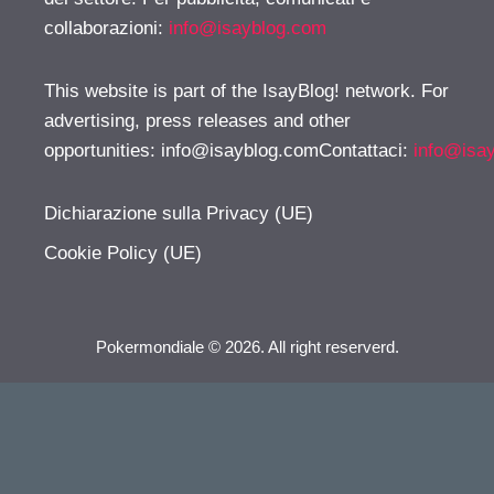
collaborazioni:
info@isayblog.com
This website is part of the IsayBlog! network. For
advertising, press releases and other
opportunities:
info@isayblog.comContattaci
:
info@isa
Dichiarazione sulla Privacy (UE)
Cookie Policy (UE)
Pokermondiale © 2026. All right reserverd.