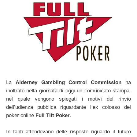
La
Alderney Gambling Control Commission
ha
inoltrato nella giornata di oggi un comunicato stampa,
nel quale vengono spiegati i motivi del rinvio
dell’udienza pubblica riguardante l’ex colosso del
poker online
Full Tilt Poker
.
In tanti attendevano delle risposte riguardo il futuro