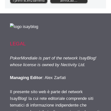
i primi licenziamenti
avvocati…
LEGAL
PokerMondiale is part of the network IsayBlog!
whose license is owned by Nectivity Ltd.
Managing Editor
: Alex Zarfati
Il presente sito web è parte del network
IsayBlog! la cui rete editoriale comprende siti
tematici di informazione indipendente che