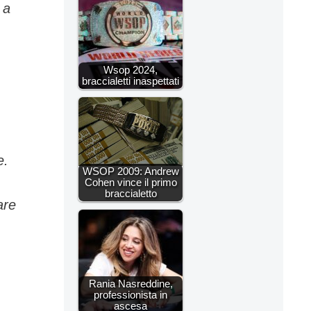
 a
Wsop 2024,
braccialetti inaspettati
e.
WSOP 2009: Andrew
Cohen vince il primo
braccialetto
are
Rania Nasreddine,
professionista in
ascesa