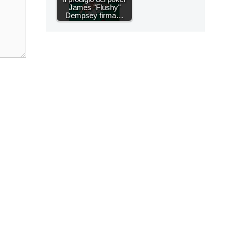
James "Flushy"
Dempsey firma…