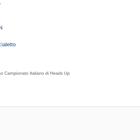
…
PN
ialetto
rimo Campionato Italiano di Heads Up