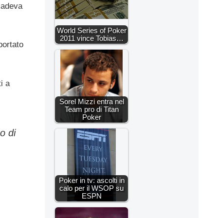
ccadeva
World Series of Poker
2011 vince Tobias…
portato
i a
Sorel Mizzi entra nel
Team pro di Titan
Poker
o di
Poker in tv: ascolti in
calo per il WSOP su
ESPN