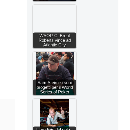
WSOP-C: Brent
Roberts vince ad
Atlantic City
Sam Stein e i suoi
progetti per il World
Series of Poker
Il prodigio del poker