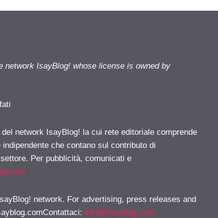
he network IsayBlog! whose license is owned by
fati
e del network IsayBlog! la cui rete editoriale comprende
e indipendente che contano sul contributo di
 settore. Per pubblicità, comunicati e
log.com
 IsayBlog! network. For advertising, press releases and
sayblog.comContattaci
:
info@isayblog.com