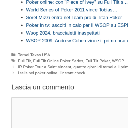
Poker online: con "Piece of Ivey" su Full Tilt si
World Series of Poker 2011 vince Tobias…
Sorel Mizzi entra nel Team pro di Titan Poker
Poker in tv: ascolti in calo per il WSOP su ES
Wsop 2024, braccialetti inaspettati
WSOP 2009: Andrew Cohen vince il primo bracc
Categorie
Tornei Texas USA
Tag
Full Tilt
,
Full Tilt Online Poker Series
,
Full Tilt Poker
,
WSOP
IR Poker Tour a Saint Vincent, quattro giorni di tornei e il p
I tells nel poker online: l’instant check
Lascia un commento
Commento