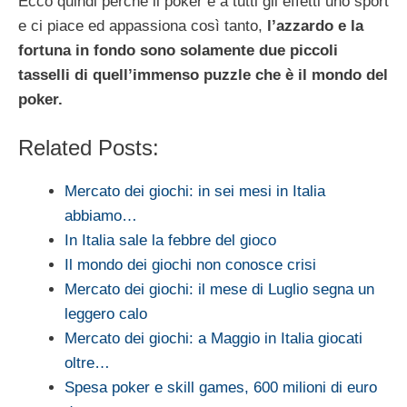
Ecco quindi perchè il poker è a tutti gli effetti uno sport
e ci piace ed appassiona così tanto,
l’azzardo e la
fortuna in fondo sono solamente due piccoli
tasselli di quell’immenso puzzle che è il mondo del
poker.
Related Posts:
Mercato dei giochi: in sei mesi in Italia
abbiamo…
In Italia sale la febbre del gioco
Il mondo dei giochi non conosce crisi
Mercato dei giochi: il mese di Luglio segna un
leggero calo
Mercato dei giochi: a Maggio in Italia giocati
oltre…
Spesa poker e skill games, 600 milioni di euro