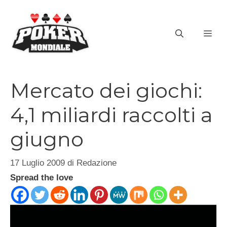
Vai
al
ME
contenuto
Mercato dei giochi:
4,1 miliardi raccolti a
giugno
17 Luglio 2009
di
Redazione
Spread the love