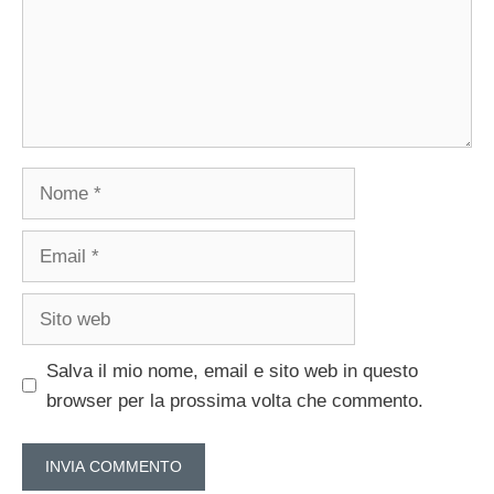
Nome
Email
Sito
web
Salva il mio nome, email e sito web in questo
browser per la prossima volta che commento.