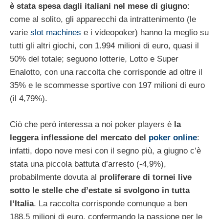
è stata spesa dagli italiani nel mese di giugno
:
come al solito, gli apparecchi da intrattenimento (le
varie
slot machines
e i videopoker) hanno la meglio su
tutti gli altri giochi, con 1.994 milioni di euro, quasi il
50% del totale; seguono lotterie, Lotto e Super
Enalotto, con una raccolta che corrisponde ad oltre il
35% e le scommesse sportive con 197 milioni di euro
(il 4,79%).
Ciò che però interessa a noi poker players è
la
leggera inflessione del mercato del
poker online
:
infatti, dopo nove mesi con il segno più, a giugno c’è
stata una piccola battuta d’arresto (-4,9%),
probabilmente dovuta al
proliferare di tornei live
sotto le stelle che d’estate si svolgono in tutta
l’Italia
. La raccolta corrisponde comunque a ben
188,5 milioni di euro, confermando la passione per le