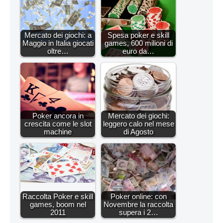
Mercato dei giochi: a
Spesa poker e skill
Maggio in Italia giocati
games, 600 milioni di
oltre…
euro da…
Poker ancora in
Mercato dei giochi:
crescita come le slot
leggero calo nel mese
machine
di Agosto
Raccolta Poker e skill
Poker online: con
games, boom nel
Novembre la raccolta
2011
supera i 2…