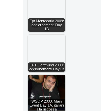
Ept Montecarlo 2009:
aggiornamenti Day
1B
EPT Dortmund 2009:
aggiornamenti Day1B
WSOP 2009: Main
Event Day 1A, italiani
alla riscossa