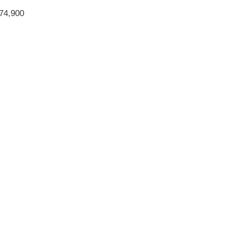
74,900