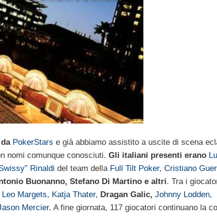
 da
PokerStars
e già abbiamo assistito a uscite di scena ecla
 con nomi comunque conosciuti.
Gli italiani presenti erano
L
Swissy” Rinaldi
del team della
Full Tilt Poker
,
Cristiano Guer
ntonio Buonanno, Stefano Di Martino e altri
. Tra i giocato
e
Leo Margets
,
Katja Thater
,
Dragan Galic,
Johnny Lodden
,
Jason Mercier
. A fine giornata, 117 giocatori continuano la c