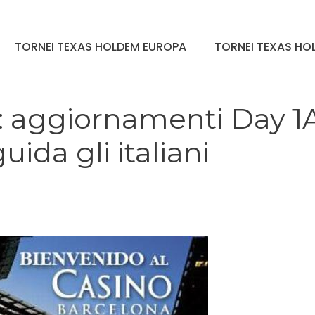
TORNEI TEXAS HOLDEM EUROPA
TORNEI TEXAS HOL
: aggiornamenti Day 1A
da gli italiani