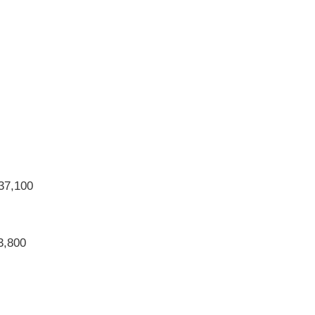
37,100
3,800