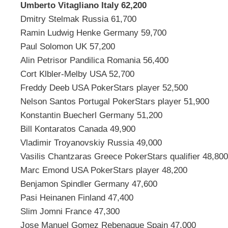
Umberto Vitagliano Italy 62,200
Dmitry Stelmak Russia 61,700
Ramin Ludwig Henke Germany 59,700
Paul Solomon UK 57,200
Alin Petrisor Pandilica Romania 56,400
Cort Klbler-Melby USA 52,700
Freddy Deeb USA PokerStars player 52,500
Nelson Santos Portugal PokerStars player 51,900
Konstantin Buecherl Germany 51,200
Bill Kontaratos Canada 49,900
Vladimir Troyanovskiy Russia 49,000
Vasilis Chantzaras Greece PokerStars qualifier 48,800
Marc Emond USA PokerStars player 48,200
Benjamon Spindler Germany 47,600
Pasi Heinanen Finland 47,400
Slim Jomni France 47,300
Jose Manuel Gomez Rebenaque Spain 47,000