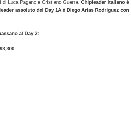
omi di Luca Pagano e Cristiano Guerra.
Chipleader italiano è
leader assoluto del Day 1A è Diego Arias Rodriguez con
passano al Day 2:
193,300