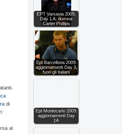
EPT Varsavia 2009,
Day 1 A: domina
Carter Phillips
Ept Barcellona 2009:
aggiornamenti Day 3,
fuori gli italiani
tanti.
uca
ra
di
Ept Montecarlo 2009:
ri
aggiornamenti Day
1A
orsa al