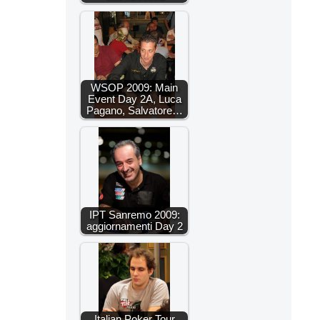
WSOP 2009: Main
Event Day 2A, Luca
Pagano, Salvatore…
IPT Sanremo 2009:
aggiornamenti Day 2
Italian Poker Tour