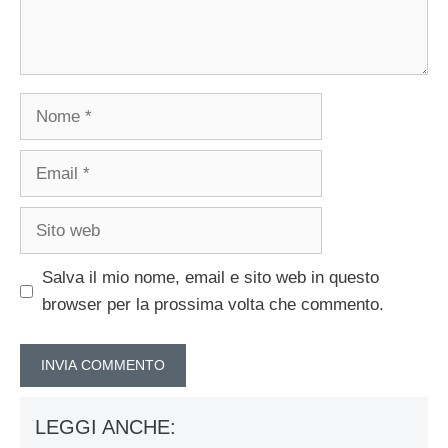
Nome
Email
Sito
web
Salva il mio nome, email e sito web in questo
browser per la prossima volta che commento.
LEGGI ANCHE: