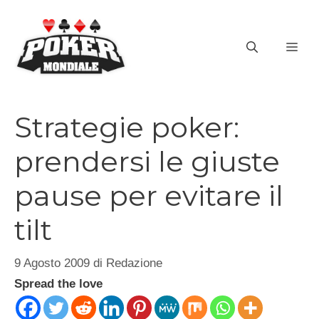
Vai
al
ME
contenuto
Strategie poker:
prendersi le giuste
pause per evitare il
tilt
9 Agosto 2009
di
Redazione
Spread the love